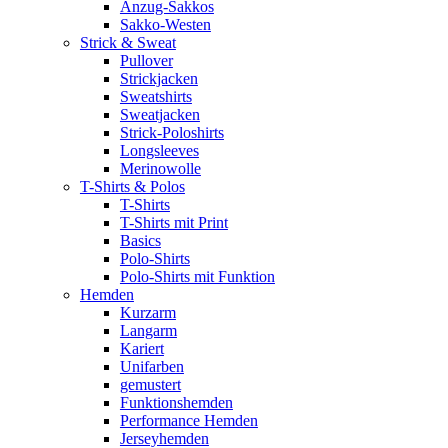
Anzug-Sakkos
Sakko-Westen
Strick & Sweat
Pullover
Strickjacken
Sweatshirts
Sweatjacken
Strick-Poloshirts
Longsleeves
Merinowolle
T-Shirts & Polos
T-Shirts
T-Shirts mit Print
Basics
Polo-Shirts
Polo-Shirts mit Funktion
Hemden
Kurzarm
Langarm
Kariert
Unifarben
gemustert
Funktionshemden
Performance Hemden
Jerseyhemden