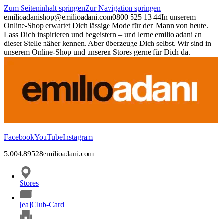
Zum Seiteninhalt springen
Zur Navigation springen
emilioadani
shop@emilioadani.com
0800 525 13 44
In unserem
Online-Shop erwartet Dich lässige Mode für den Mann von heute.
Lass Dich inspirieren und begeistern – und lerne emilio adani an
dieser Stelle näher kennen. Aber überzeuge Dich selbst. Wir sind in
unserem Online-Shop und unseren Stores gerne für Dich da.
Facebook
YouTube
Instagram
5.00
4.89
528
emilioadani.com
Stores
[ea]Club-Card