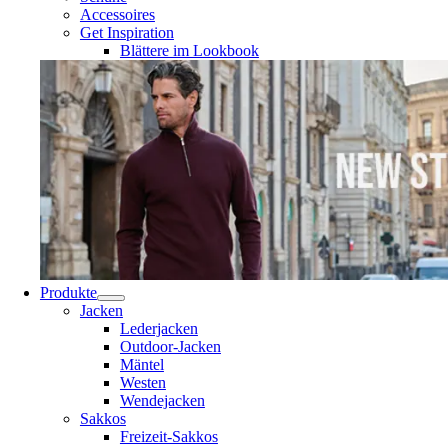
Accessoires
Get Inspiration
Blättere im Lookbook
Produkte
Jacken
Lederjacken
Outdoor-Jacken
Mäntel
Westen
Wendejacken
Sakkos
Freizeit-Sakkos