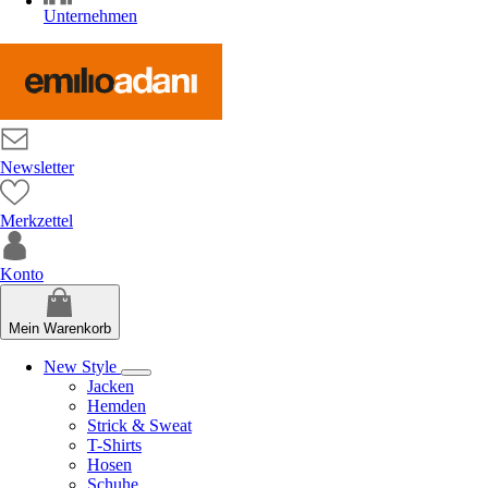
Unternehmen
Newsletter
Merkzettel
Konto
Mein Warenkorb
New Style
Jacken
Hemden
Strick & Sweat
T-Shirts
Hosen
Schuhe