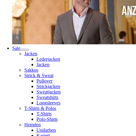
Sale
Jacken
Lederjacken
Jacken
Sakkos
Strick & Sweat
Pullover
Strickjacken
Sweatjacken
Sweatshirts
Longsleeves
T-Shirts & Polos
T-Shirts
Polo-Shirts
Hemden
Unifarben
Kariert