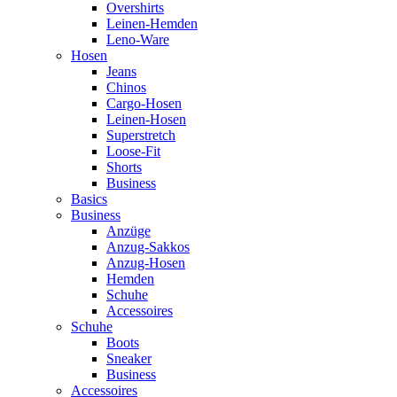
Overshirts
Leinen-Hemden
Leno-Ware
Hosen
Jeans
Chinos
Cargo-Hosen
Leinen-Hosen
Superstretch
Loose-Fit
Shorts
Business
Basics
Business
Anzüge
Anzug-Sakkos
Anzug-Hosen
Hemden
Schuhe
Accessoires
Schuhe
Boots
Sneaker
Business
Accessoires