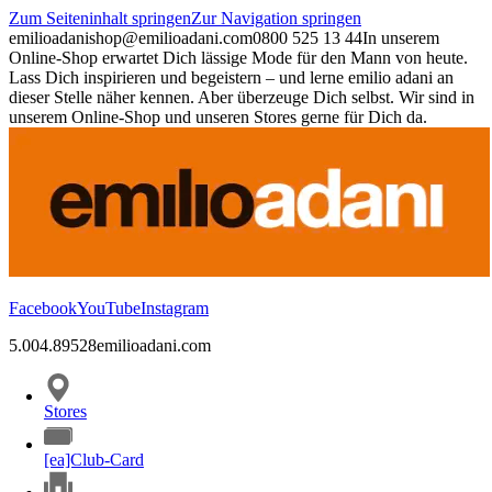
Zum Seiteninhalt springen
Zur Navigation springen
emilioadani
shop@emilioadani.com
0800 525 13 44
In unserem
Online-Shop erwartet Dich lässige Mode für den Mann von heute.
Lass Dich inspirieren und begeistern – und lerne emilio adani an
dieser Stelle näher kennen. Aber überzeuge Dich selbst. Wir sind in
unserem Online-Shop und unseren Stores gerne für Dich da.
Facebook
YouTube
Instagram
5.00
4.89
528
emilioadani.com
Stores
[ea]Club-Card