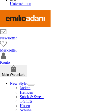
Unternehmen
Newsletter
Merkzettel
Konto
Mein Warenkorb
New Style
Jacken
Hemden
Strick & Sweat
T-Shirts
Hosen
Schuhe