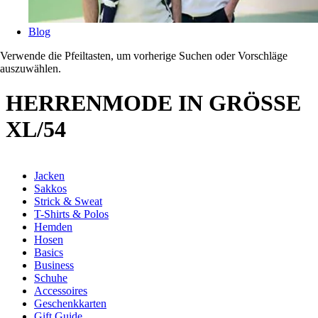
Blog
Verwende die Pfeiltasten, um vorherige Suchen oder Vorschläge
auszuwählen.
HERRENMODE IN GRÖSSE
XL/54
Jacken
Sakkos
Strick & Sweat
T-Shirts & Polos
Hemden
Hosen
Basics
Business
Schuhe
Accessoires
Geschenkkarten
Gift Guide