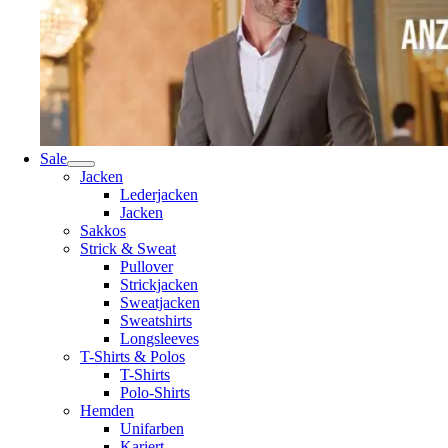
Sale
Jacken
Lederjacken
Jacken
Sakkos
Strick & Sweat
Pullover
Strickjacken
Sweatjacken
Sweatshirts
Longsleeves
T-Shirts & Polos
T-Shirts
Polo-Shirts
Hemden
Unifarben
Kariert