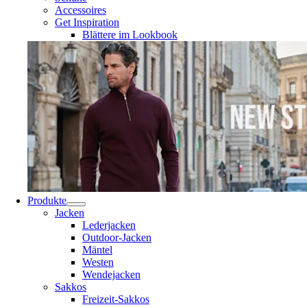
Accessoires
Get Inspiration
Blättere im Lookbook
Produkte
Jacken
Lederjacken
Outdoor-Jacken
Mäntel
Westen
Wendejacken
Sakkos
Freizeit-Sakkos