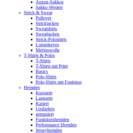
Anzug-Sakkos
Sakko-Westen
Strick & Sweat
Pullover
Strickjacken
Sweatshirts
Sweatjacken
Strick-Poloshirts
Longsleeves
Merinowolle
T-Shirts & Polos
T-Shirts
T-Shirts mit Print
Basics
Polo-Shirts
Polo-Shirts mit Funktion
Hemden
Kurzarm
Langarm
Kariert
Unifarben
gemustert
Funktionshemden
Performance Hemden
Jerseyhemden