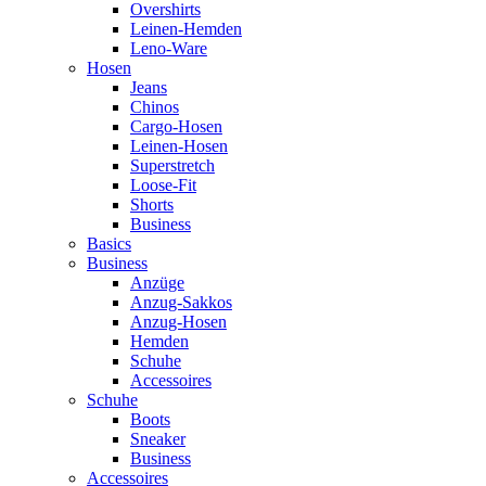
Overshirts
Leinen-Hemden
Leno-Ware
Hosen
Jeans
Chinos
Cargo-Hosen
Leinen-Hosen
Superstretch
Loose-Fit
Shorts
Business
Basics
Business
Anzüge
Anzug-Sakkos
Anzug-Hosen
Hemden
Schuhe
Accessoires
Schuhe
Boots
Sneaker
Business
Accessoires