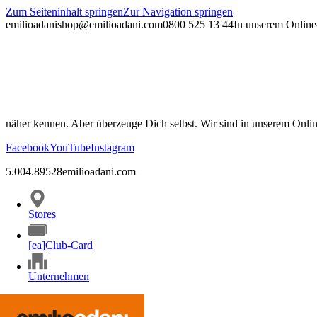
Zum Seiteninhalt springen
Zur Navigation springen
emilioadani
shop@emilioadani.com
0800 525 13 44
In unserem Online-
näher kennen. Aber überzeuge Dich selbst. Wir sind in unserem Onli
Facebook
YouTube
Instagram
5.00
4.89
528
emilioadani.com
Stores
[ea]Club-Card
Unternehmen