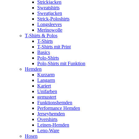
Strickjacken
Sweatshirts
Sweatjacken
Strick-Poloshirts
Longsleeves
Merinowolle
T-Shirts & Polos
T-Shirts
T-Shirts mit Print
Basics
Polo-Shirts
Polo-Shirts mit Funktion
Hemden
Kurzarm
Langarm
Kariert
Unifarben
gemustert
Funktionshemden
Performance Hemden
Jerseyhemden
Overshirts
Leinen-Hemden
Leno-Ware
Hosen