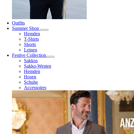
Outfits
Summer Shop
Hemden
T-Shirts
Shorts
Leinen
Festive Collection
Sakkos
Sakko-Westen
Hemden
Hosen
Schuhe
Accessoires