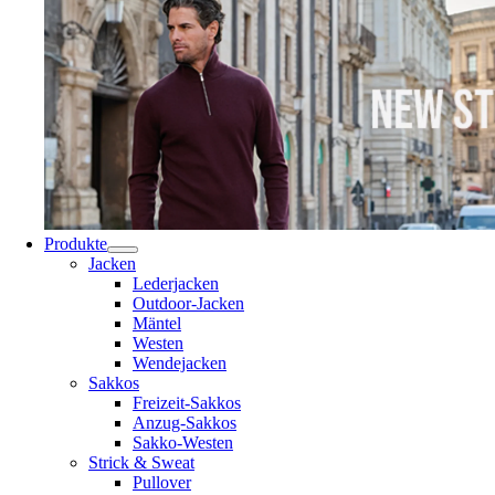
Produkte
Jacken
Lederjacken
Outdoor-Jacken
Mäntel
Westen
Wendejacken
Sakkos
Freizeit-Sakkos
Anzug-Sakkos
Sakko-Westen
Strick & Sweat
Pullover