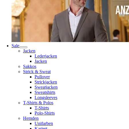
Sale
Jacken
Lederjacken
Jacken
Sakkos
Strick & Sweat
Pullover
Strickjacken
Sweatjacken
Sweatshirts
Longsleeves
T-Shirts & Polos
T-Shirts
Polo-Shirts
Hemden
Unifarben
Kariert