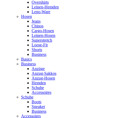
Overshirts
Leinen-Hemden
Leno-Ware
Hosen
Jeans
Chinos
Cargo-Hosen
Leinen-Hosen
Superstretch
Loose-Fit
Shorts
Business
Basics
Business
Anzüge
Anzug-Sakkos
Anzug-Hosen
Hemden
Schuhe
Accessoires
Schuhe
Boots
Sneaker
Business
Accessoires