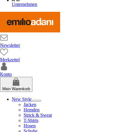
Unternehmen
Newsletter
Merkzettel
Konto
Mein Warenkorb
New Style
Jacken
Hemden
Strick & Sweat
T-Shirts
Hosen
Schuhe