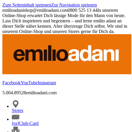
Zum Seiteninhalt springen
Zur Navigation springen
emilioadani
shop@emilioadani.com
0800 525 13 44
In unserem
Online-Shop erwartet Dich lässige Mode für den Mann von heute.
Lass Dich inspirieren und begeistern – und lerne emilio adani an
dieser Stelle näher kennen. Aber überzeuge Dich selbst. Wir sind in
unserem Online-Shop und unseren Stores gerne für Dich da.
Facebook
YouTube
Instagram
5.00
4.89
528
emilioadani.com
Stores
[ea]Club-Card