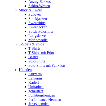
Anzug-Sakkos
Sakko-Westen
Strick & Sweat
Pullover
Strickjacken
Sweatshirts
Sweatjacken
Strick-Poloshirts
Longsleeves
Merinowolle
T-Shirts & Polos
T-Shirts
T-Shirts mit Print
Basics
Polo-Shirts
Polo-Shirts mit Funktion
Hemden
Kurzarm
Langarm
Kariert
Unifarben
gemustert
Funktionshemden
Performance Hemden
Jerseyhemden