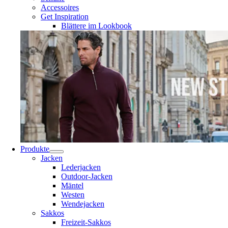
Accessoires
Get Inspiration
Blättere im Lookbook
Produkte
Jacken
Lederjacken
Outdoor-Jacken
Mäntel
Westen
Wendejacken
Sakkos
Freizeit-Sakkos