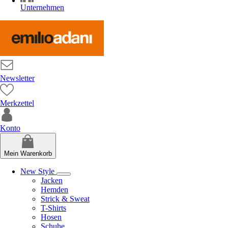
Unternehmen
Newsletter
Merkzettel
Konto
Mein Warenkorb
New Style
Jacken
Hemden
Strick & Sweat
T-Shirts
Hosen
Schuhe