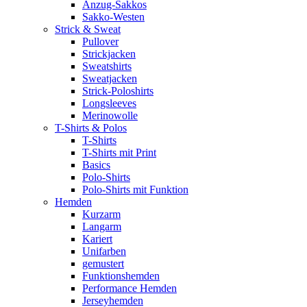
Anzug-Sakkos
Sakko-Westen
Strick & Sweat
Pullover
Strickjacken
Sweatshirts
Sweatjacken
Strick-Poloshirts
Longsleeves
Merinowolle
T-Shirts & Polos
T-Shirts
T-Shirts mit Print
Basics
Polo-Shirts
Polo-Shirts mit Funktion
Hemden
Kurzarm
Langarm
Kariert
Unifarben
gemustert
Funktionshemden
Performance Hemden
Jerseyhemden