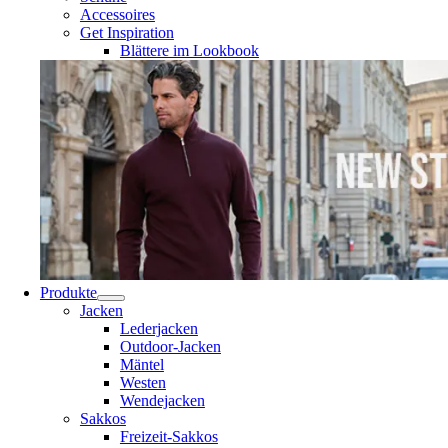
Accessoires
Get Inspiration
Blättere im Lookbook
Produkte
Jacken
Lederjacken
Outdoor-Jacken
Mäntel
Westen
Wendejacken
Sakkos
Freizeit-Sakkos