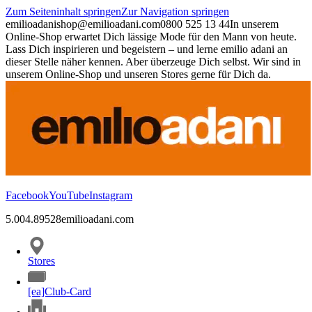
Zum Seiteninhalt springen
Zur Navigation springen
emilioadani
shop@emilioadani.com
0800 525 13 44
In unserem
Online-Shop erwartet Dich lässige Mode für den Mann von heute.
Lass Dich inspirieren und begeistern – und lerne emilio adani an
dieser Stelle näher kennen. Aber überzeuge Dich selbst. Wir sind in
unserem Online-Shop und unseren Stores gerne für Dich da.
Facebook
YouTube
Instagram
5.00
4.89
528
emilioadani.com
Stores
[ea]Club-Card