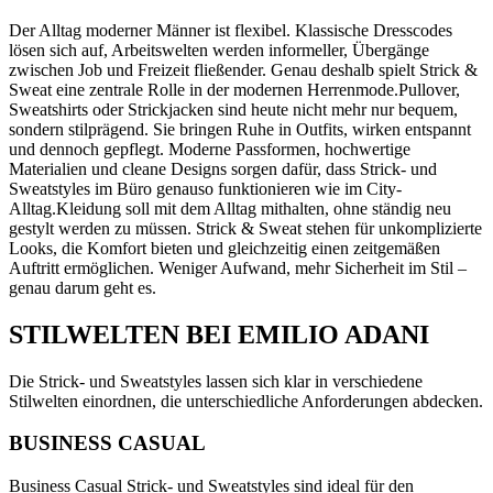
Der Alltag moderner Männer ist flexibel. Klassische Dresscodes
lösen sich auf, Arbeitswelten werden informeller, Übergänge
zwischen Job und Freizeit fließender. Genau deshalb spielt Strick &
Sweat eine zentrale Rolle in der modernen Herrenmode.
Pullover,
Sweatshirts oder Strickjacken sind heute nicht mehr nur bequem,
sondern stilprägend. Sie bringen Ruhe in Outfits, wirken entspannt
und dennoch gepflegt. Moderne Passformen, hochwertige
Materialien und cleane Designs sorgen dafür, dass Strick- und
Sweatstyles im Büro genauso funktionieren wie im City-
Alltag.
Kleidung soll mit dem Alltag mithalten, ohne ständig neu
gestylt werden zu müssen. Strick & Sweat stehen für unkomplizierte
Looks, die Komfort bieten und gleichzeitig einen zeitgemäßen
Auftritt ermöglichen. Weniger Aufwand, mehr Sicherheit im Stil –
genau darum geht es.
STILWELTEN BEI EMILIO ADANI
Die Strick- und Sweatstyles lassen sich klar in verschiedene
Stilwelten einordnen, die unterschiedliche Anforderungen abdecken.
BUSINESS CASUAL
Business Casual Strick- und Sweatstyles sind ideal für den