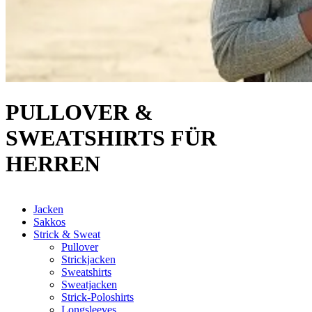
PULLOVER &
SWEATSHIRTS FÜR
HERREN
Jacken
Sakkos
Strick & Sweat
Pullover
Strickjacken
Sweatshirts
Sweatjacken
Strick-Poloshirts
Longsleeves