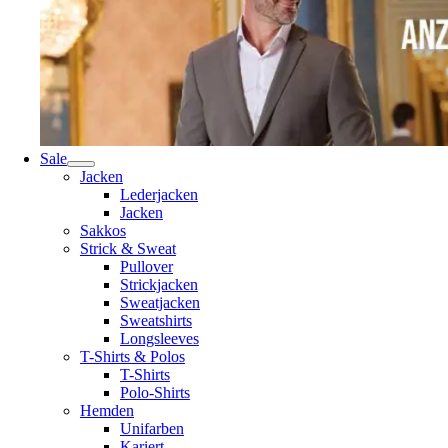
Sale
Jacken
Lederjacken
Jacken
Sakkos
Strick & Sweat
Pullover
Strickjacken
Sweatjacken
Sweatshirts
Longsleeves
T-Shirts & Polos
T-Shirts
Polo-Shirts
Hemden
Unifarben
Kariert