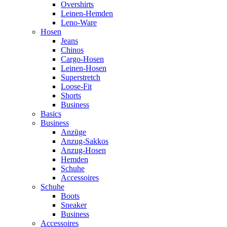
Overshirts
Leinen-Hemden
Leno-Ware
Hosen
Jeans
Chinos
Cargo-Hosen
Leinen-Hosen
Superstretch
Loose-Fit
Shorts
Business
Basics
Business
Anzüge
Anzug-Sakkos
Anzug-Hosen
Hemden
Schuhe
Accessoires
Schuhe
Boots
Sneaker
Business
Accessoires