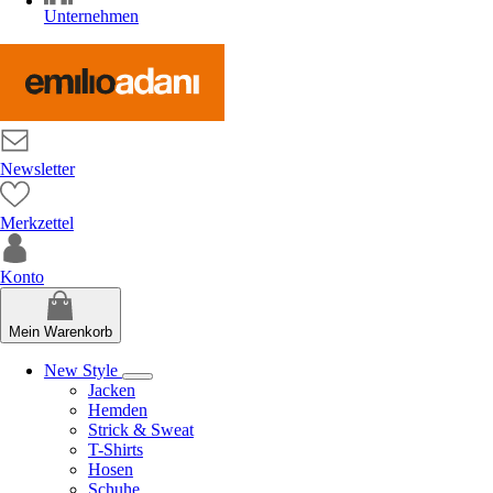
Unternehmen
Newsletter
Merkzettel
Konto
Mein Warenkorb
New Style
Jacken
Hemden
Strick & Sweat
T-Shirts
Hosen
Schuhe