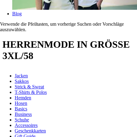
Blog
Verwende die Pfeiltasten, um vorherige Suchen oder Vorschläge
auszuwählen.
HERRENMODE IN GRÖSSE
3XL/58
Jacken
Sakkos
Strick & Sweat
T-Shirts & Polos
Hemden
Hosen
Basics
Business
Schuhe
Accessoires
Geschenkkarten
Gift Guide