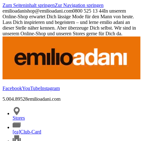
Zum Seiteninhalt springen
Zur Navigation springen
emilioadani
shop@emilioadani.com
0800 525 13 44
In unserem
Online-Shop erwartet Dich lässige Mode für den Mann von heute.
Lass Dich inspirieren und begeistern – und lerne emilio adani an
dieser Stelle näher kennen. Aber überzeuge Dich selbst. Wir sind in
unserem Online-Shop und unseren Stores gerne für Dich da.
Facebook
YouTube
Instagram
5.00
4.89
528
emilioadani.com
Stores
[ea]Club-Card