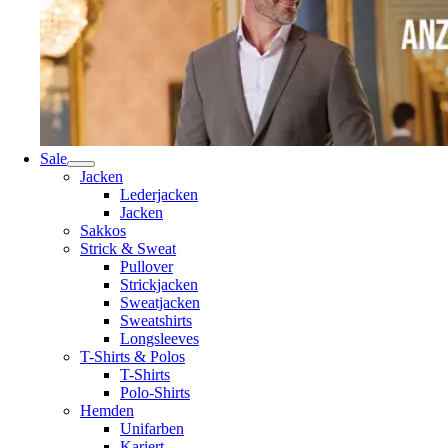
Sale
Jacken
Lederjacken
Jacken
Sakkos
Strick & Sweat
Pullover
Strickjacken
Sweatjacken
Sweatshirts
Longsleeves
T-Shirts & Polos
T-Shirts
Polo-Shirts
Hemden
Unifarben
Kariert