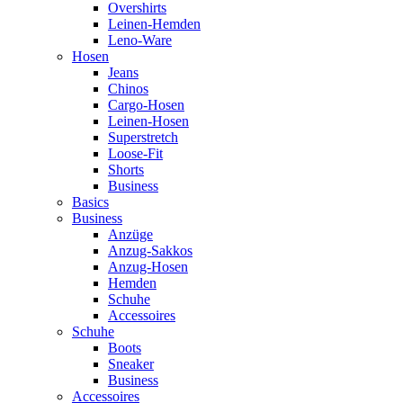
Overshirts
Leinen-Hemden
Leno-Ware
Hosen
Jeans
Chinos
Cargo-Hosen
Leinen-Hosen
Superstretch
Loose-Fit
Shorts
Business
Basics
Business
Anzüge
Anzug-Sakkos
Anzug-Hosen
Hemden
Schuhe
Accessoires
Schuhe
Boots
Sneaker
Business
Accessoires