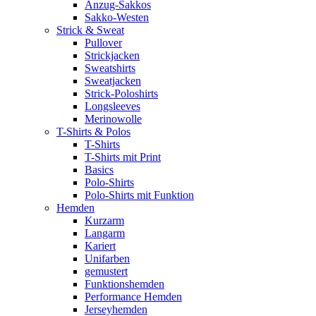
Anzug-Sakkos
Sakko-Westen
Strick & Sweat
Pullover
Strickjacken
Sweatshirts
Sweatjacken
Strick-Poloshirts
Longsleeves
Merinowolle
T-Shirts & Polos
T-Shirts
T-Shirts mit Print
Basics
Polo-Shirts
Polo-Shirts mit Funktion
Hemden
Kurzarm
Langarm
Kariert
Unifarben
gemustert
Funktionshemden
Performance Hemden
Jerseyhemden