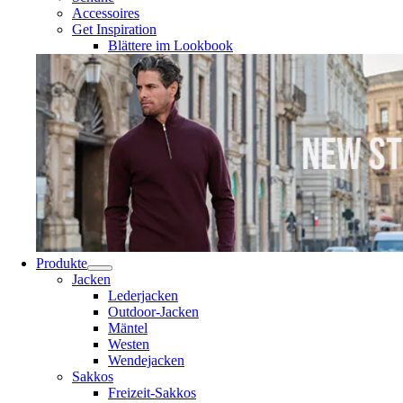
Accessoires
Get Inspiration
Blättere im Lookbook
Produkte
Jacken
Lederjacken
Outdoor-Jacken
Mäntel
Westen
Wendejacken
Sakkos
Freizeit-Sakkos