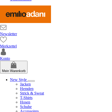
Newsletter
Merkzettel
Konto
Mein Warenkorb
New Style
Jacken
Hemden
Strick & Sweat
T-Shirts
Hosen
Schuhe
Accessoires