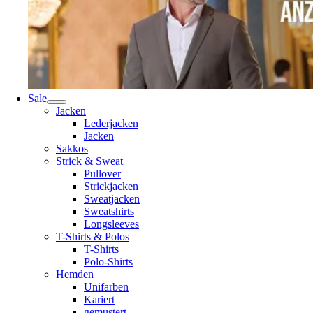
Sale
Jacken
Lederjacken
Jacken
Sakkos
Strick & Sweat
Pullover
Strickjacken
Sweatjacken
Sweatshirts
Longsleeves
T-Shirts & Polos
T-Shirts
Polo-Shirts
Hemden
Unifarben
Kariert
gemustert