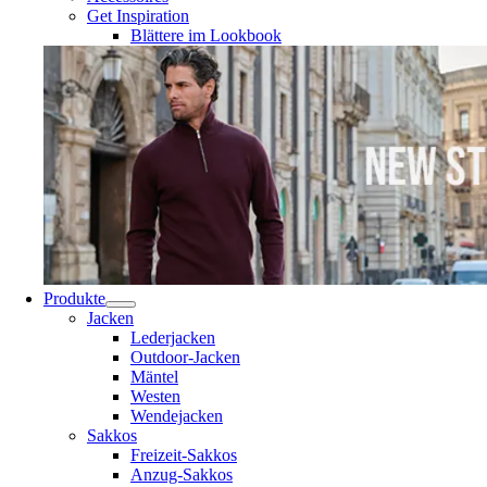
Get Inspiration
Blättere im Lookbook
Produkte
Jacken
Lederjacken
Outdoor-Jacken
Mäntel
Westen
Wendejacken
Sakkos
Freizeit-Sakkos
Anzug-Sakkos