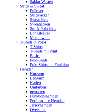
Sakko-Westen
Strick & Sweat
Pullover
Strickjacken
Sweatshirts
Sweatjacken
Strick-Poloshirts
Longsleeves
Merinowolle
T-Shirts & Polos
T-Shirts
T-Shirts mit Print
Basics
Polo-Shirts
Polo-Shirts mit Funktion
Hemden
Kurzarm
Langarm
Kariert
Unifarben
gemustert
Funktionshemden
Performance Hemden
Jerseyhemden
Overshirts