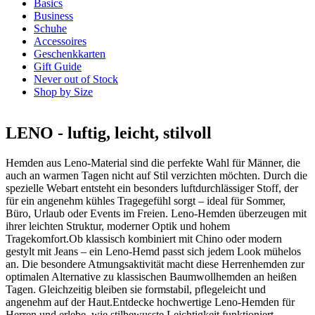
Basics
Business
Schuhe
Accessoires
Geschenkkarten
Gift Guide
Never out of Stock
Shop by Size
LENO - luftig, leicht, stilvoll
Hemden aus Leno-Material sind die perfekte Wahl für Männer, die
auch an warmen Tagen nicht auf Stil verzichten möchten. Durch die
spezielle Webart entsteht ein besonders luftdurchlässiger Stoff, der
für ein angenehm kühles Tragegefühl sorgt – ideal für Sommer,
Büro, Urlaub oder Events im Freien. Leno-Hemden überzeugen mit
ihrer leichten Struktur, moderner Optik und hohem
Tragekomfort.
Ob klassisch kombiniert mit Chino oder modern
gestylt mit Jeans – ein Leno-Hemd passt sich jedem Look mühelos
an. Die besondere Atmungsaktivität macht diese Herrenhemden zur
optimalen Alternative zu klassischen Baumwollhemden an heißen
Tagen. Gleichzeitig bleiben sie formstabil, pflegeleicht und
angenehm auf der Haut.
Entdecke hochwertige Leno-Hemden für
Herren und erlebe, wie stilbewusste Leichtigkeit funktioniert.