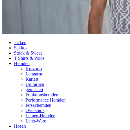
Jacken
Sakkos
Strick & Sweat
T-Shirts & Polos
Hemden
Kurzarm
Langarm
Kariert
Unifarben
gemustert
Funktionshemden
Performance Hemden
Jerseyhemden
Overshirts
Leinen-Hemden
Leno-Ware
Hosen