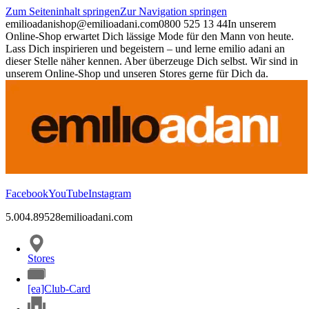
Zum Seiteninhalt springen
Zur Navigation springen
emilioadani
shop@emilioadani.com
0800 525 13 44
In unserem
Online-Shop erwartet Dich lässige Mode für den Mann von heute.
Lass Dich inspirieren und begeistern – und lerne emilio adani an
dieser Stelle näher kennen. Aber überzeuge Dich selbst. Wir sind in
unserem Online-Shop und unseren Stores gerne für Dich da.
Facebook
YouTube
Instagram
5.00
4.89
528
emilioadani.com
Stores
[ea]Club-Card