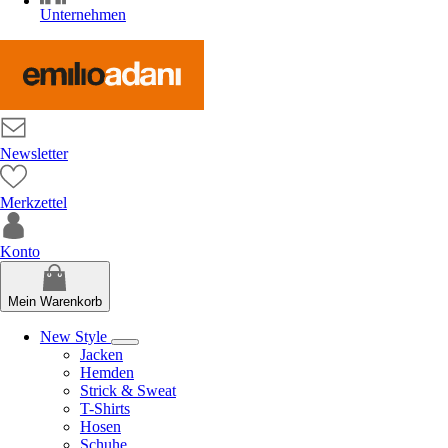
Unternehmen
Newsletter
Merkzettel
Konto
Mein Warenkorb
New Style
Jacken
Hemden
Strick & Sweat
T-Shirts
Hosen
Schuhe