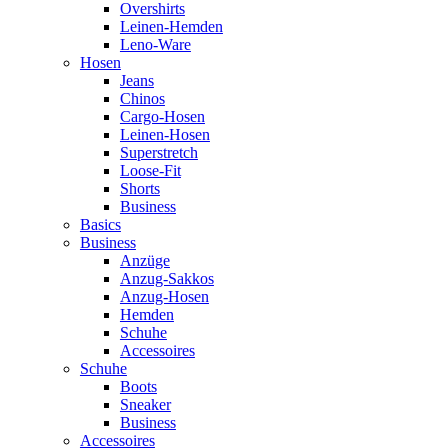
Overshirts
Leinen-Hemden
Leno-Ware
Hosen
Jeans
Chinos
Cargo-Hosen
Leinen-Hosen
Superstretch
Loose-Fit
Shorts
Business
Basics
Business
Anzüge
Anzug-Sakkos
Anzug-Hosen
Hemden
Schuhe
Accessoires
Schuhe
Boots
Sneaker
Business
Accessoires