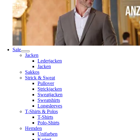
Sale
Jacken
Lederjacken
Jacken
Sakkos
Strick & Sweat
Pullover
Strickjacken
Sweatjacken
Sweatshirts
Longsleeves
T-Shirts & Polos
T-Shirts
Polo-Shirts
Hemden
Unifarben
Kariert