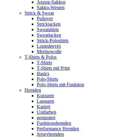
Anzug-Sakkos
Sakko-Westen
Strick & Sweat
Pullover
Strickjacken
Sweatshirts
Sweatjacken
Strick-Poloshirts
Longsleeves
Merinowolle
T-Shirts & Polos
T-Shirts
T-Shirts mit Print
Basics
Polo-Shirts
Polo-Shirts mit Funktion
Hemden
Kurzarm
Langarm
Kariert
Unifarben
gemustert
Funktionshemden
Performance Hemden
Jerseyhemden