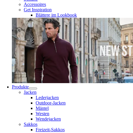
Accessoires
Get Inspiration
Blättere im Lookbook
Produkte
Jacken
Lederjacken
Outdoor-Jacken
Mäntel
Westen
Wendejacken
Sakkos
Freizeit-Sakkos