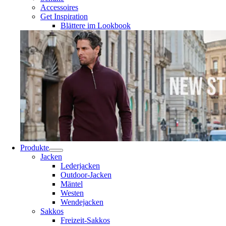
Accessoires
Get Inspiration
Blättere im Lookbook
Produkte
Jacken
Lederjacken
Outdoor-Jacken
Mäntel
Westen
Wendejacken
Sakkos
Freizeit-Sakkos