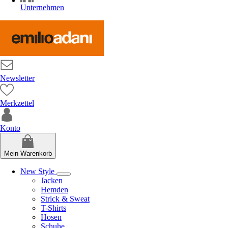
Unternehmen
Newsletter
Merkzettel
Konto
Mein Warenkorb
New Style
Jacken
Hemden
Strick & Sweat
T-Shirts
Hosen
Schuhe