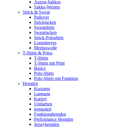
Anzug-Sakkos
Sakko-Westen
Strick & Sweat
Pullover
Strickjacken
Sweatshirts
Sweatjacken
Strick-Poloshirts
Longsleeves
Merinowolle
T-Shirts & Polos
T-Shirts
T-Shirts mit Print
Basics
Polo-Shirts
Polo-Shirts mit Funktion
Hemden
Kurzarm
Langarm
Kariert
Unifarben
gemustert
Funktionshemden
Performance Hemden
Jerseyhemden