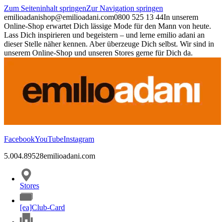
Zum Seiteninhalt springen
Zur Navigation springen
emilioadani
shop@emilioadani.com
0800 525 13 44
In unserem
Online-Shop erwartet Dich lässige Mode für den Mann von heute.
Lass Dich inspirieren und begeistern – und lerne emilio adani an
dieser Stelle näher kennen. Aber überzeuge Dich selbst. Wir sind in
unserem Online-Shop und unseren Stores gerne für Dich da.
Facebook
YouTube
Instagram
5.00
4.89
528
emilioadani.com
Stores
[ea]Club-Card