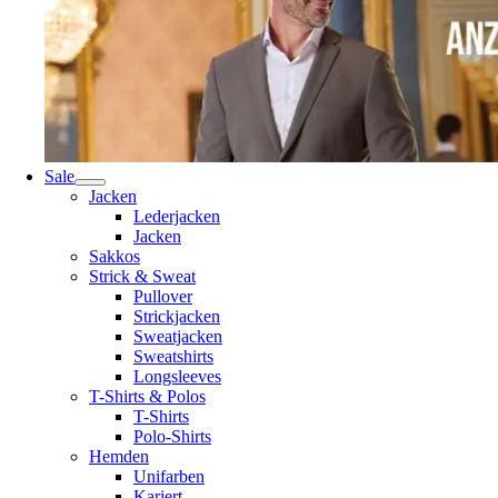
Sale
Jacken
Lederjacken
Jacken
Sakkos
Strick & Sweat
Pullover
Strickjacken
Sweatjacken
Sweatshirts
Longsleeves
T-Shirts & Polos
T-Shirts
Polo-Shirts
Hemden
Unifarben
Kariert