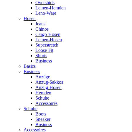
Overshirts
Leinen-Hemden
Leno-Ware
Hosen
Jeans
Chinos
Cargo-Hosen
Leinen-Hosen
Superstretch
Loose-Fit
Shorts
Business
Basics
Business
Anzüge
Anzug-Sakkos
Anzug-Hosen
Hemden
Schuhe
Accessoires
Schuhe
Boots
Sneaker
Business
Accessoires