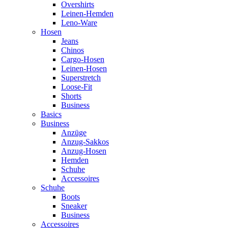
Overshirts
Leinen-Hemden
Leno-Ware
Hosen
Jeans
Chinos
Cargo-Hosen
Leinen-Hosen
Superstretch
Loose-Fit
Shorts
Business
Basics
Business
Anzüge
Anzug-Sakkos
Anzug-Hosen
Hemden
Schuhe
Accessoires
Schuhe
Boots
Sneaker
Business
Accessoires