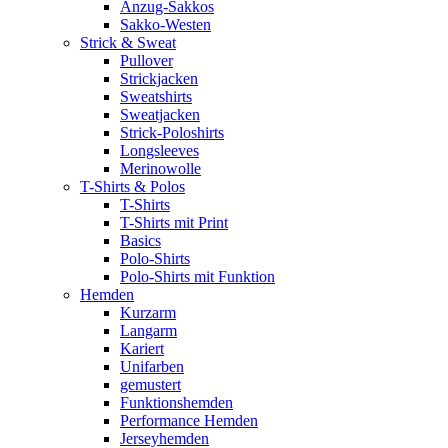
Anzug-Sakkos
Sakko-Westen
Strick & Sweat
Pullover
Strickjacken
Sweatshirts
Sweatjacken
Strick-Poloshirts
Longsleeves
Merinowolle
T-Shirts & Polos
T-Shirts
T-Shirts mit Print
Basics
Polo-Shirts
Polo-Shirts mit Funktion
Hemden
Kurzarm
Langarm
Kariert
Unifarben
gemustert
Funktionshemden
Performance Hemden
Jerseyhemden