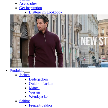
Accessoires
Get Inspiration
Blättere im Lookbook
Produkte
Jacken
Lederjacken
Outdoor-Jacken
Mäntel
Westen
Wendejacken
Sakkos
Freizeit-Sakkos