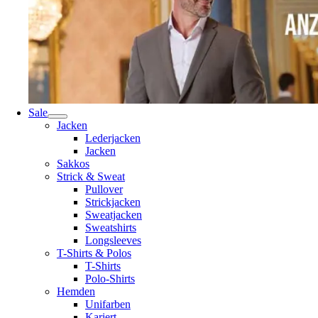
Sale
Jacken
Lederjacken
Jacken
Sakkos
Strick & Sweat
Pullover
Strickjacken
Sweatjacken
Sweatshirts
Longsleeves
T-Shirts & Polos
T-Shirts
Polo-Shirts
Hemden
Unifarben
Kariert