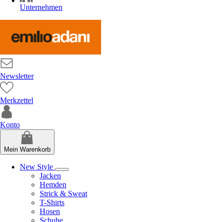
Unternehmen
Newsletter
Merkzettel
Konto
Mein Warenkorb
New Style
Jacken
Hemden
Strick & Sweat
T-Shirts
Hosen
Schuhe