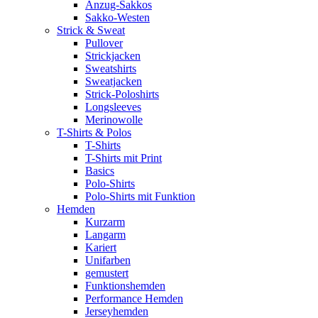
Anzug-Sakkos
Sakko-Westen
Strick & Sweat
Pullover
Strickjacken
Sweatshirts
Sweatjacken
Strick-Poloshirts
Longsleeves
Merinowolle
T-Shirts & Polos
T-Shirts
T-Shirts mit Print
Basics
Polo-Shirts
Polo-Shirts mit Funktion
Hemden
Kurzarm
Langarm
Kariert
Unifarben
gemustert
Funktionshemden
Performance Hemden
Jerseyhemden