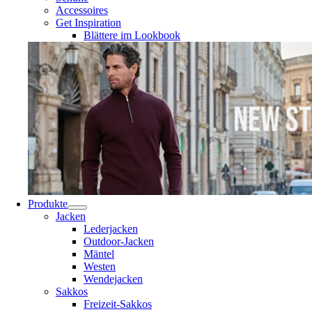
Accessoires
Get Inspiration
Blättere im Lookbook
Produkte
Jacken
Lederjacken
Outdoor-Jacken
Mäntel
Westen
Wendejacken
Sakkos
Freizeit-Sakkos