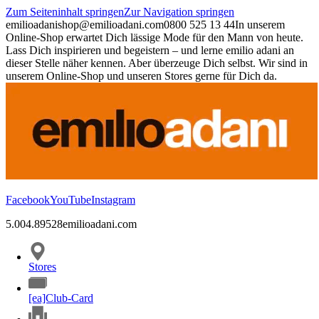
Zum Seiteninhalt springen
Zur Navigation springen
emilioadani
shop@emilioadani.com
0800 525 13 44
In unserem
Online-Shop erwartet Dich lässige Mode für den Mann von heute.
Lass Dich inspirieren und begeistern – und lerne emilio adani an
dieser Stelle näher kennen. Aber überzeuge Dich selbst. Wir sind in
unserem Online-Shop und unseren Stores gerne für Dich da.
Facebook
YouTube
Instagram
5.00
4.89
528
emilioadani.com
Stores
[ea]Club-Card