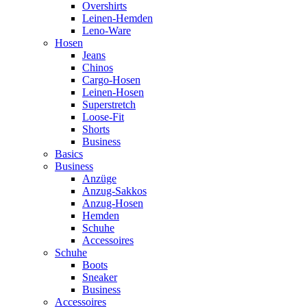
Overshirts
Leinen-Hemden
Leno-Ware
Hosen
Jeans
Chinos
Cargo-Hosen
Leinen-Hosen
Superstretch
Loose-Fit
Shorts
Business
Basics
Business
Anzüge
Anzug-Sakkos
Anzug-Hosen
Hemden
Schuhe
Accessoires
Schuhe
Boots
Sneaker
Business
Accessoires