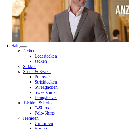
Sale
Jacken
Lederjacken
Jacken
Sakkos
Strick & Sweat
Pullover
Strickjacken
Sweatjacken
Sweatshirts
Longsleeves
T-Shirts & Polos
T-Shirts
Polo-Shirts
Hemden
Unifarben
Kariert