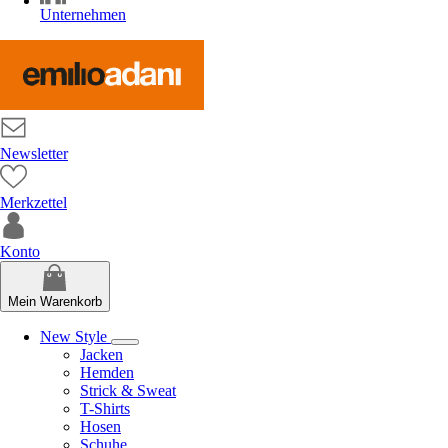
Unternehmen
Newsletter
Merkzettel
Konto
Mein Warenkorb
New Style
Jacken
Hemden
Strick & Sweat
T-Shirts
Hosen
Schuhe