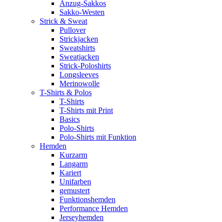
Anzug-Sakkos
Sakko-Westen
Strick & Sweat
Pullover
Strickjacken
Sweatshirts
Sweatjacken
Strick-Poloshirts
Longsleeves
Merinowolle
T-Shirts & Polos
T-Shirts
T-Shirts mit Print
Basics
Polo-Shirts
Polo-Shirts mit Funktion
Hemden
Kurzarm
Langarm
Kariert
Unifarben
gemustert
Funktionshemden
Performance Hemden
Jerseyhemden