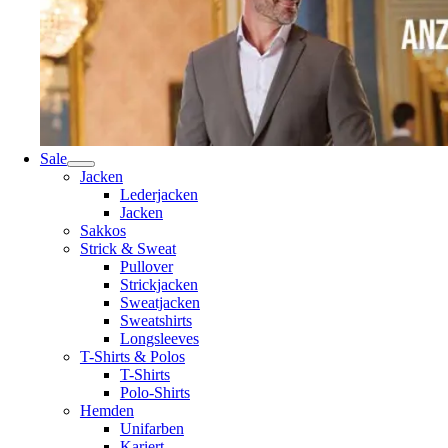
Sale
Jacken
Lederjacken
Jacken
Sakkos
Strick & Sweat
Pullover
Strickjacken
Sweatjacken
Sweatshirts
Longsleeves
T-Shirts & Polos
T-Shirts
Polo-Shirts
Hemden
Unifarben
Kariert