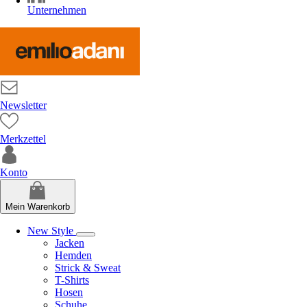
Unternehmen
Newsletter
Merkzettel
Konto
Mein Warenkorb
New Style
Jacken
Hemden
Strick & Sweat
T-Shirts
Hosen
Schuhe