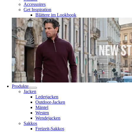
Accessoires
Get Inspiration
Blättere im Lookbook
Produkte
Jacken
Lederjacken
Outdoor-Jacken
Mäntel
Westen
Wendejacken
Sakkos
Freizeit-Sakkos