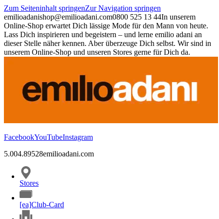
Zum Seiteninhalt springen
Zur Navigation springen
emilioadani
shop@emilioadani.com
0800 525 13 44
In unserem
Online-Shop erwartet Dich lässige Mode für den Mann von heute.
Lass Dich inspirieren und begeistern – und lerne emilio adani an
dieser Stelle näher kennen. Aber überzeuge Dich selbst. Wir sind in
unserem Online-Shop und unseren Stores gerne für Dich da.
Facebook
YouTube
Instagram
5.00
4.89
528
emilioadani.com
Stores
[ea]Club-Card