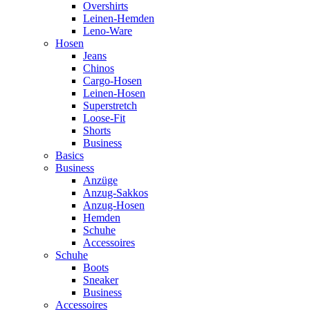
Overshirts
Leinen-Hemden
Leno-Ware
Hosen
Jeans
Chinos
Cargo-Hosen
Leinen-Hosen
Superstretch
Loose-Fit
Shorts
Business
Basics
Business
Anzüge
Anzug-Sakkos
Anzug-Hosen
Hemden
Schuhe
Accessoires
Schuhe
Boots
Sneaker
Business
Accessoires