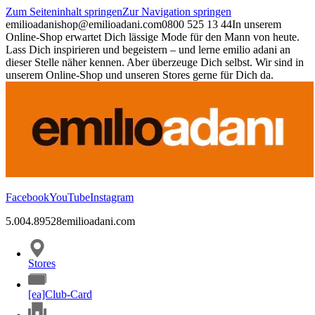
Zum Seiteninhalt springen
Zur Navigation springen
emilioadani
shop@emilioadani.com
0800 525 13 44
In unserem
Online-Shop erwartet Dich lässige Mode für den Mann von heute.
Lass Dich inspirieren und begeistern – und lerne emilio adani an
dieser Stelle näher kennen. Aber überzeuge Dich selbst. Wir sind in
unserem Online-Shop und unseren Stores gerne für Dich da.
Facebook
YouTube
Instagram
5.00
4.89
528
emilioadani.com
Stores
[ea]Club-Card