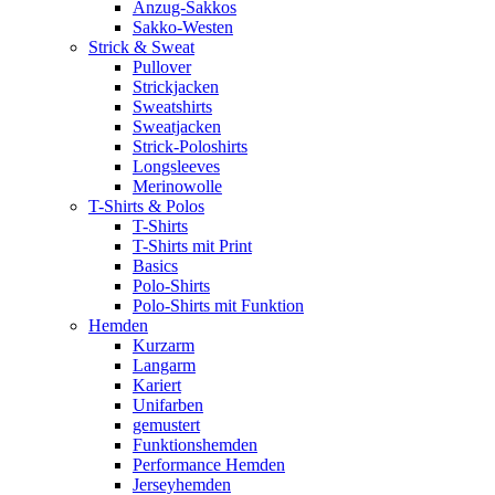
Anzug-Sakkos
Sakko-Westen
Strick & Sweat
Pullover
Strickjacken
Sweatshirts
Sweatjacken
Strick-Poloshirts
Longsleeves
Merinowolle
T-Shirts & Polos
T-Shirts
T-Shirts mit Print
Basics
Polo-Shirts
Polo-Shirts mit Funktion
Hemden
Kurzarm
Langarm
Kariert
Unifarben
gemustert
Funktionshemden
Performance Hemden
Jerseyhemden