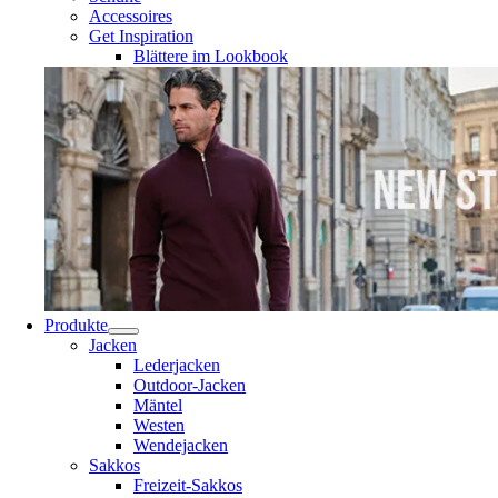
Accessoires
Get Inspiration
Blättere im Lookbook
Produkte
Jacken
Lederjacken
Outdoor-Jacken
Mäntel
Westen
Wendejacken
Sakkos
Freizeit-Sakkos