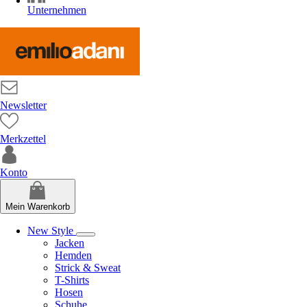
Unternehmen
Newsletter
Merkzettel
Konto
Mein Warenkorb
New Style
Jacken
Hemden
Strick & Sweat
T-Shirts
Hosen
Schuhe