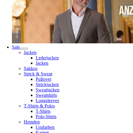
Sale
Jacken
Lederjacken
Jacken
Sakkos
Strick & Sweat
Pullover
Strickjacken
Sweatjacken
Sweatshirts
Longsleeves
T-Shirts & Polos
T-Shirts
Polo-Shirts
Hemden
Unifarben
Kariert