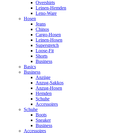
Overshirts
Leinen-Hemden
Leno-Ware
Hosen
Jeans
Chinos
Cargo-Hosen
Leinen-Hosen
Superstretch
Loose-Fit
Shorts
Business
Basics
Business
Anzüge
Anzug-Sakkos
Anzug-Hosen
Hemden
Schuhe
Accessoires
Schuhe
Boots
Sneaker
Business
Accessoires