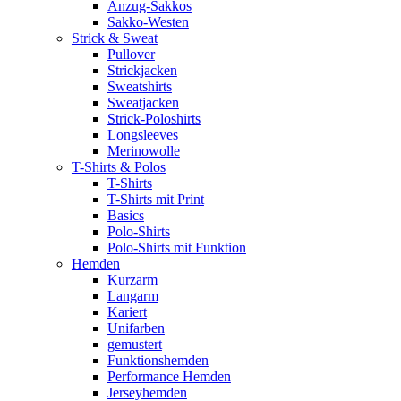
Anzug-Sakkos
Sakko-Westen
Strick & Sweat
Pullover
Strickjacken
Sweatshirts
Sweatjacken
Strick-Poloshirts
Longsleeves
Merinowolle
T-Shirts & Polos
T-Shirts
T-Shirts mit Print
Basics
Polo-Shirts
Polo-Shirts mit Funktion
Hemden
Kurzarm
Langarm
Kariert
Unifarben
gemustert
Funktionshemden
Performance Hemden
Jerseyhemden