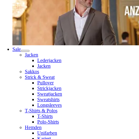
Sale
Jacken
Lederjacken
Jacken
Sakkos
Strick & Sweat
Pullover
Strickjacken
Sweatjacken
Sweatshirts
Longsleeves
T-Shirts & Polos
T-Shirts
Polo-Shirts
Hemden
Unifarben
Kariert