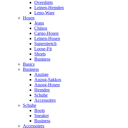
Overshirts
Leinen-Hemden
Leno-Ware
Hosen
Jeans
Chinos
Cargo-Hosen
Leinen-Hosen
Superstretch
Loose-Fit
Shorts
Business
Basics
Business
Anzüge
Anzug-Sakkos
Anzug-Hosen
Hemden
Schuhe
Accessoires
Schuhe
Boots
Sneaker
Business
Accessoires