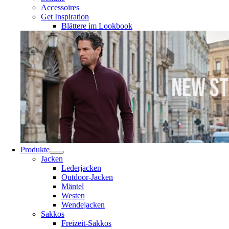
Accessoires
Get Inspiration
Blättere im Lookbook
Produkte
Jacken
Lederjacken
Outdoor-Jacken
Mäntel
Westen
Wendejacken
Sakkos
Freizeit-Sakkos