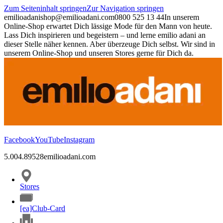
Zum Seiteninhalt springen
Zur Navigation springen
emilioadani
shop@emilioadani.com
0800 525 13 44
In unserem
Online-Shop erwartet Dich lässige Mode für den Mann von heute.
Lass Dich inspirieren und begeistern – und lerne emilio adani an
dieser Stelle näher kennen. Aber überzeuge Dich selbst. Wir sind in
unserem Online-Shop und unseren Stores gerne für Dich da.
Facebook
YouTube
Instagram
5.00
4.89
528
emilioadani.com
Stores
[ea]Club-Card