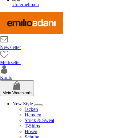
Unternehmen
Newsletter
Merkzettel
Konto
Mein Warenkorb
New Style
Jacken
Hemden
Strick & Sweat
T-Shirts
Hosen
Schuhe