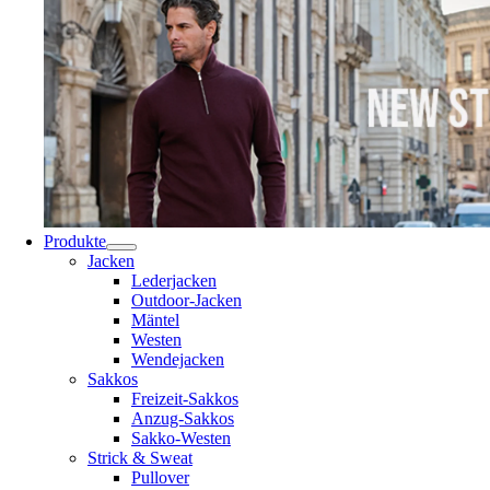
Produkte
Jacken
Lederjacken
Outdoor-Jacken
Mäntel
Westen
Wendejacken
Sakkos
Freizeit-Sakkos
Anzug-Sakkos
Sakko-Westen
Strick & Sweat
Pullover