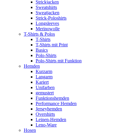
Strickjacken
Sweatshirts
Sweatjacken
Strick-Poloshirts
Longsleeves
Merinowolle
T-Shirts & Polos
T-Shirts
T-Shirts mit Print
Basics
Polo-Shirts
Polo-Shirts mit Funktion
Hemden
Kurzarm
Langarm
Kariert
Unifarben
gemustert
Funktionshemden
Performance Hemden
Jerseyhemden
Overshirts
Leinen-Hemden
Leno-Ware
Hosen