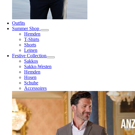
Outfits
Summer Shop
Hemden
T-Shirts
Shorts
Leinen
Festive Collection
Sakkos
Sakko-Westen
Hemden
Hosen
Schuhe
Accessoires