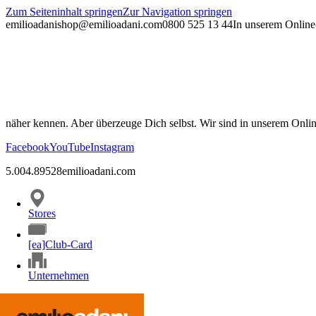
Zum Seiteninhalt springen
Zur Navigation springen
emilioadani
shop@emilioadani.com
0800 525 13 44
In unserem Online-
näher kennen. Aber überzeuge Dich selbst. Wir sind in unserem Onli
Facebook
YouTube
Instagram
5.00
4.89
528
emilioadani.com
Stores
[ea]Club-Card
Unternehmen