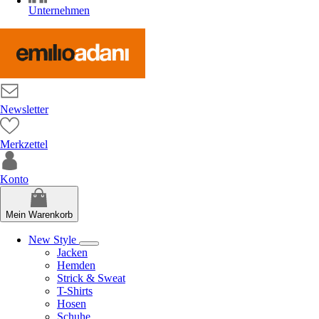
Unternehmen
Newsletter
Merkzettel
Konto
Mein Warenkorb
New Style
Jacken
Hemden
Strick & Sweat
T-Shirts
Hosen
Schuhe