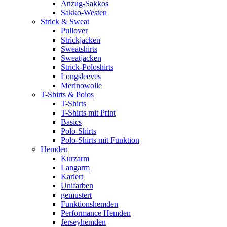
Anzug-Sakkos
Sakko-Westen
Strick & Sweat
Pullover
Strickjacken
Sweatshirts
Sweatjacken
Strick-Poloshirts
Longsleeves
Merinowolle
T-Shirts & Polos
T-Shirts
T-Shirts mit Print
Basics
Polo-Shirts
Polo-Shirts mit Funktion
Hemden
Kurzarm
Langarm
Kariert
Unifarben
gemustert
Funktionshemden
Performance Hemden
Jerseyhemden