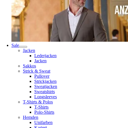
Sale
Jacken
Lederjacken
Jacken
Sakkos
Strick & Sweat
Pullover
Strickjacken
Sweatjacken
Sweatshirts
Longsleeves
T-Shirts & Polos
T-Shirts
Polo-Shirts
Hemden
Unifarben
Kariert