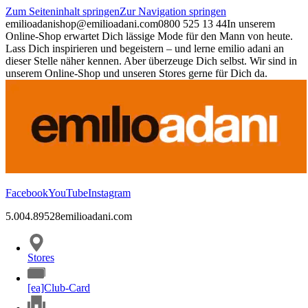
Zum Seiteninhalt springen
Zur Navigation springen
emilioadani
shop@emilioadani.com
0800 525 13 44
In unserem
Online-Shop erwartet Dich lässige Mode für den Mann von heute.
Lass Dich inspirieren und begeistern – und lerne emilio adani an
dieser Stelle näher kennen. Aber überzeuge Dich selbst. Wir sind in
unserem Online-Shop und unseren Stores gerne für Dich da.
Facebook
YouTube
Instagram
5.00
4.89
528
emilioadani.com
Stores
[ea]Club-Card