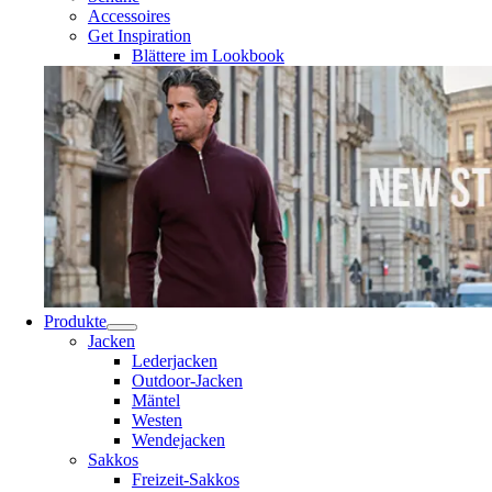
Accessoires
Get Inspiration
Blättere im Lookbook
Produkte
Jacken
Lederjacken
Outdoor-Jacken
Mäntel
Westen
Wendejacken
Sakkos
Freizeit-Sakkos