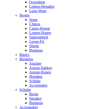
Overshirts
Leinen-Hemden
Leno-Ware
Hosen
Jeans
Chinos
Cargo-Hosen
Leinen-Hosen
Superstretch
Loose-Fit
Shorts
Business
Basics
Business
Anzüge
Anzug-Sakkos
Anzug-Hosen
Hemden
Schuhe
Accessoires
Schuhe
Boots
Sneaker
Business
Accessoires