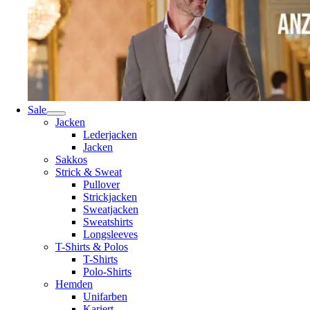
Sale
Jacken
Lederjacken
Jacken
Sakkos
Strick & Sweat
Pullover
Strickjacken
Sweatjacken
Sweatshirts
Longsleeves
T-Shirts & Polos
T-Shirts
Polo-Shirts
Hemden
Unifarben
Kariert