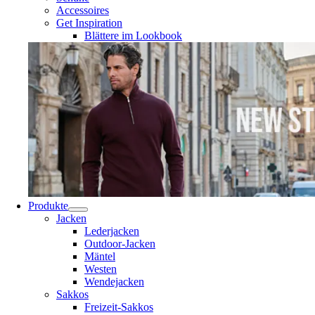
Accessoires
Get Inspiration
Blättere im Lookbook
Produkte
Jacken
Lederjacken
Outdoor-Jacken
Mäntel
Westen
Wendejacken
Sakkos
Freizeit-Sakkos