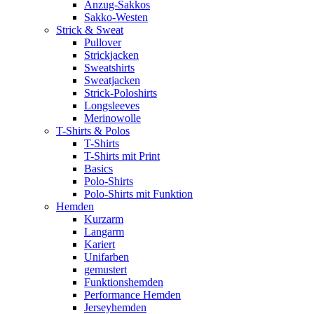
Anzug-Sakkos
Sakko-Westen
Strick & Sweat
Pullover
Strickjacken
Sweatshirts
Sweatjacken
Strick-Poloshirts
Longsleeves
Merinowolle
T-Shirts & Polos
T-Shirts
T-Shirts mit Print
Basics
Polo-Shirts
Polo-Shirts mit Funktion
Hemden
Kurzarm
Langarm
Kariert
Unifarben
gemustert
Funktionshemden
Performance Hemden
Jerseyhemden