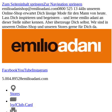
Zum Seiteninhalt springen
Zur Navigation springen
emilioadani
shop@emilioadani.com
0800 525 13 44
In unserem
Online-Shop erwartet Dich lässige Mode für den Mann von heute.
Lass Dich inspirieren und begeistern – und lerne emilio adani an
dieser Stelle näher kennen. Aber überzeuge Dich selbst. Wir sind in
unserem Online-Shop und unseren Stores gerne für Dich da.
Facebook
YouTube
Instagram
5.00
4.89
528
emilioadani.com
Stores
[ea]Club-Card