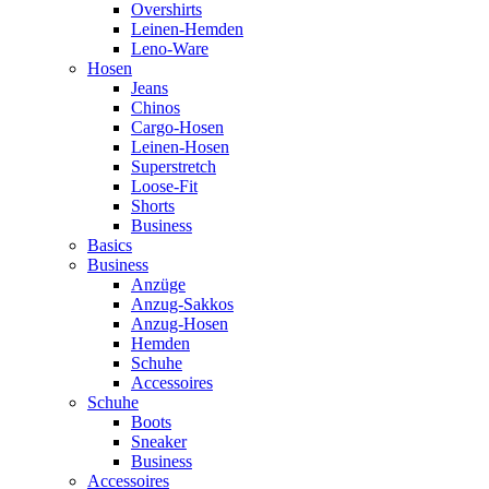
Overshirts
Leinen-Hemden
Leno-Ware
Hosen
Jeans
Chinos
Cargo-Hosen
Leinen-Hosen
Superstretch
Loose-Fit
Shorts
Business
Basics
Business
Anzüge
Anzug-Sakkos
Anzug-Hosen
Hemden
Schuhe
Accessoires
Schuhe
Boots
Sneaker
Business
Accessoires