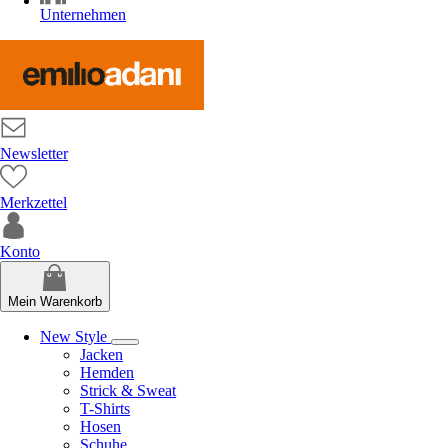
Unternehmen
Newsletter
Merkzettel
Konto
Mein Warenkorb
New Style
Jacken
Hemden
Strick & Sweat
T-Shirts
Hosen
Schuhe