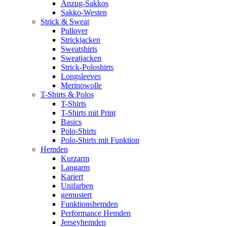
Anzug-Sakkos
Sakko-Westen
Strick & Sweat
Pullover
Strickjacken
Sweatshirts
Sweatjacken
Strick-Poloshirts
Longsleeves
Merinowolle
T-Shirts & Polos
T-Shirts
T-Shirts mit Print
Basics
Polo-Shirts
Polo-Shirts mit Funktion
Hemden
Kurzarm
Langarm
Kariert
Unifarben
gemustert
Funktionshemden
Performance Hemden
Jerseyhemden