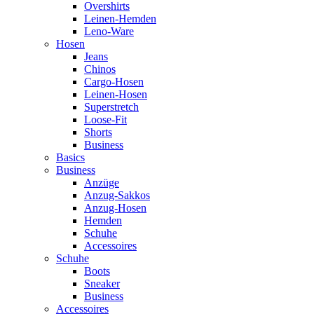
Overshirts
Leinen-Hemden
Leno-Ware
Hosen
Jeans
Chinos
Cargo-Hosen
Leinen-Hosen
Superstretch
Loose-Fit
Shorts
Business
Basics
Business
Anzüge
Anzug-Sakkos
Anzug-Hosen
Hemden
Schuhe
Accessoires
Schuhe
Boots
Sneaker
Business
Accessoires