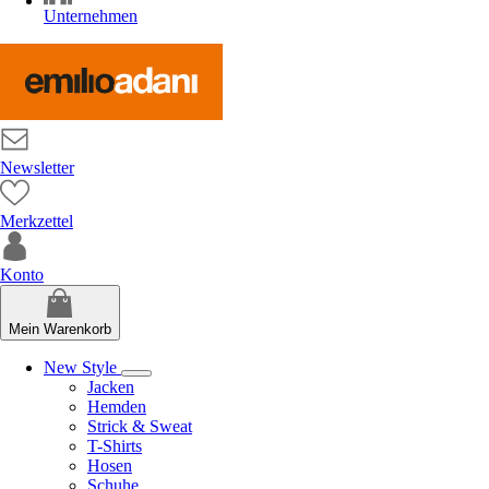
Unternehmen
Newsletter
Merkzettel
Konto
Mein Warenkorb
New Style
Jacken
Hemden
Strick & Sweat
T-Shirts
Hosen
Schuhe