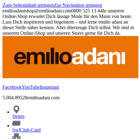
Zum Seiteninhalt springen
Zur Navigation springen
emilioadani
shop@emilioadani.com
0800 525 13 44
In unserem
Online-Shop erwartet Dich lässige Mode für den Mann von heute.
Lass Dich inspirieren und begeistern – und lerne emilio adani an
dieser Stelle näher kennen. Aber überzeuge Dich selbst. Wir sind in
unserem Online-Shop und unseren Stores gerne für Dich da.
Facebook
YouTube
Instagram
5.00
4.89
528
emilioadani.com
Stores
[ea]Club-Card