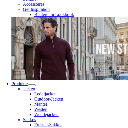
Accessoires
Get Inspiration
Blättere im Lookbook
Produkte
Jacken
Lederjacken
Outdoor-Jacken
Mäntel
Westen
Wendejacken
Sakkos
Freizeit-Sakkos