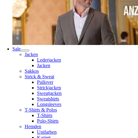
Sale
Jacken
Lederjacken
Jacken
Sakkos
Strick & Sweat
Pullover
Strickjacken
Sweatjacken
Sweatshirts
Longsleeves
T-Shirts & Polos
T-Shirts
Polo-Shirts
Hemden
Unifarben
Kariert