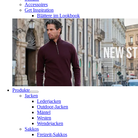
Accessoires
Get Inspiration
Blättere im Lookbook
Produkte
Jacken
Lederjacken
Outdoor-Jacken
Mäntel
Westen
Wendejacken
Sakkos
Freizeit-Sakkos