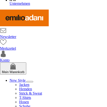
Unternehmen
Newsletter
Merkzettel
Konto
Mein Warenkorb
New Style
Jacken
Hemden
Strick & Sweat
T-Shirts
Hosen
Schuhe