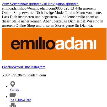
Zum Seiteninhalt springen
Zur Navigation springen
emilioadani
shop@emilioadani.com
0800 525 13 44
In unserem
Online-Shop erwartet Dich lässige Mode für den Mann von heute.
Lass Dich inspirieren und begeistern – und lerne emilio adani an
dieser Stelle näher kennen. Aber überzeuge Dich selbst. Wir sind in
unserem Online-Shop und unseren Stores gerne für Dich da.
Facebook
YouTube
Instagram
5.00
4.89
528
emilioadani.com
Stores
[ea]Club-Card