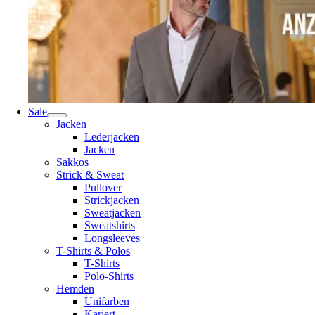
Sale
Jacken
Lederjacken
Jacken
Sakkos
Strick & Sweat
Pullover
Strickjacken
Sweatjacken
Sweatshirts
Longsleeves
T-Shirts & Polos
T-Shirts
Polo-Shirts
Hemden
Unifarben
Kariert