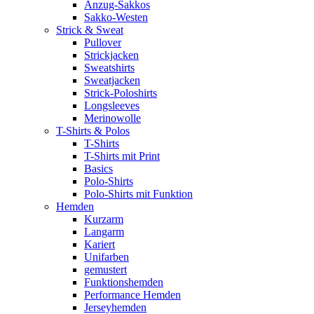
Anzug-Sakkos
Sakko-Westen
Strick & Sweat
Pullover
Strickjacken
Sweatshirts
Sweatjacken
Strick-Poloshirts
Longsleeves
Merinowolle
T-Shirts & Polos
T-Shirts
T-Shirts mit Print
Basics
Polo-Shirts
Polo-Shirts mit Funktion
Hemden
Kurzarm
Langarm
Kariert
Unifarben
gemustert
Funktionshemden
Performance Hemden
Jerseyhemden