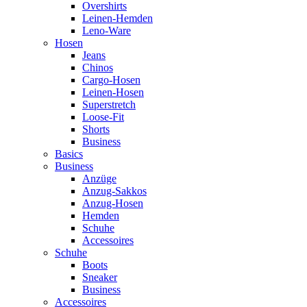
Overshirts
Leinen-Hemden
Leno-Ware
Hosen
Jeans
Chinos
Cargo-Hosen
Leinen-Hosen
Superstretch
Loose-Fit
Shorts
Business
Basics
Business
Anzüge
Anzug-Sakkos
Anzug-Hosen
Hemden
Schuhe
Accessoires
Schuhe
Boots
Sneaker
Business
Accessoires