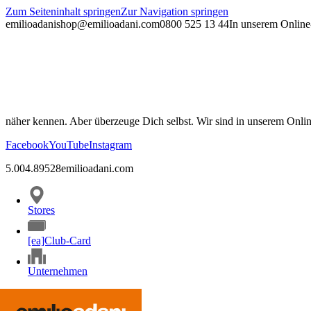
Zum Seiteninhalt springen
Zur Navigation springen
emilioadani
shop@emilioadani.com
0800 525 13 44
In unserem Online-
näher kennen. Aber überzeuge Dich selbst. Wir sind in unserem Onli
Facebook
YouTube
Instagram
5.00
4.89
528
emilioadani.com
Stores
[ea]Club-Card
Unternehmen