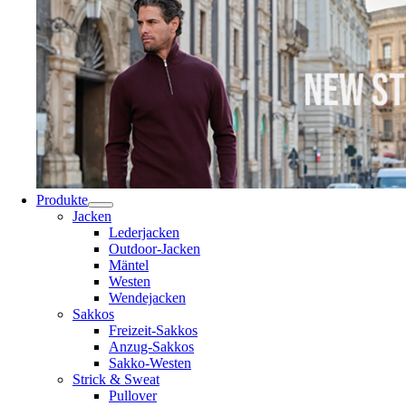
Produkte
Jacken
Lederjacken
Outdoor-Jacken
Mäntel
Westen
Wendejacken
Sakkos
Freizeit-Sakkos
Anzug-Sakkos
Sakko-Westen
Strick & Sweat
Pullover