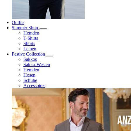
Outfits
Summer Shop
Hemden
T-Shirts
Shorts
Leinen
Festive Collection
Sakkos
Sakko-Westen
Hemden
Hosen
Schuhe
Accessoires