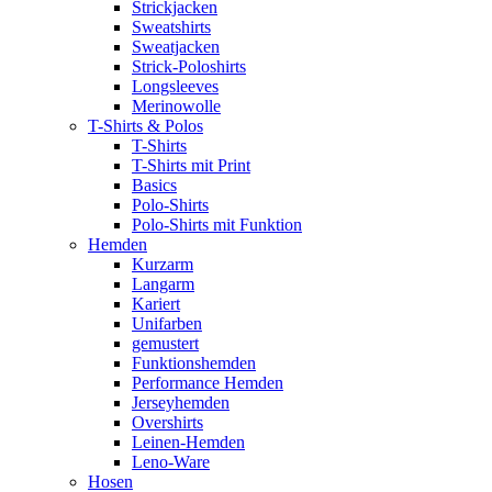
Strickjacken
Sweatshirts
Sweatjacken
Strick-Poloshirts
Longsleeves
Merinowolle
T-Shirts & Polos
T-Shirts
T-Shirts mit Print
Basics
Polo-Shirts
Polo-Shirts mit Funktion
Hemden
Kurzarm
Langarm
Kariert
Unifarben
gemustert
Funktionshemden
Performance Hemden
Jerseyhemden
Overshirts
Leinen-Hemden
Leno-Ware
Hosen