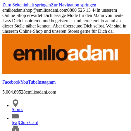
Zum Seiteninhalt springen
Zur Navigation springen
emilioadani
shop@emilioadani.com
0800 525 13 44
In unserem
Online-Shop erwartet Dich lässige Mode für den Mann von heute.
Lass Dich inspirieren und begeistern – und lerne emilio adani an
dieser Stelle näher kennen. Aber überzeuge Dich selbst. Wir sind in
unserem Online-Shop und unseren Stores gerne für Dich da.
Facebook
YouTube
Instagram
5.00
4.89
528
emilioadani.com
Stores
[ea]Club-Card