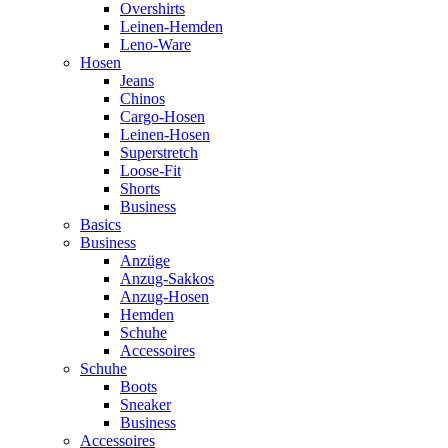
Overshirts
Leinen-Hemden
Leno-Ware
Hosen
Jeans
Chinos
Cargo-Hosen
Leinen-Hosen
Superstretch
Loose-Fit
Shorts
Business
Basics
Business
Anzüge
Anzug-Sakkos
Anzug-Hosen
Hemden
Schuhe
Accessoires
Schuhe
Boots
Sneaker
Business
Accessoires