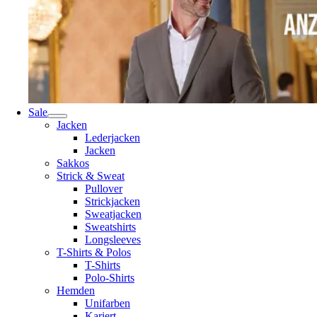
Sale
Jacken
Lederjacken
Jacken
Sakkos
Strick & Sweat
Pullover
Strickjacken
Sweatjacken
Sweatshirts
Longsleeves
T-Shirts & Polos
T-Shirts
Polo-Shirts
Hemden
Unifarben
Kariert