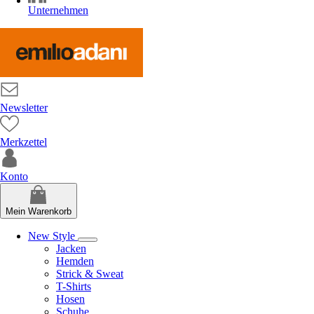
Unternehmen
Newsletter
Merkzettel
Konto
Mein Warenkorb
New Style
Jacken
Hemden
Strick & Sweat
T-Shirts
Hosen
Schuhe