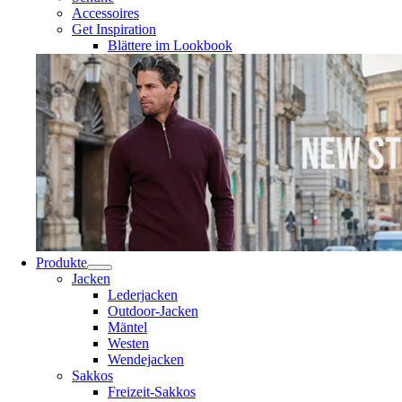
Accessoires
Get Inspiration
Blättere im Lookbook
Produkte
Jacken
Lederjacken
Outdoor-Jacken
Mäntel
Westen
Wendejacken
Sakkos
Freizeit-Sakkos