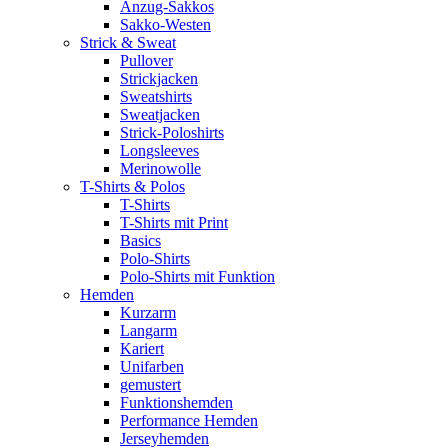
Anzug-Sakkos
Sakko-Westen
Strick & Sweat
Pullover
Strickjacken
Sweatshirts
Sweatjacken
Strick-Poloshirts
Longsleeves
Merinowolle
T-Shirts & Polos
T-Shirts
T-Shirts mit Print
Basics
Polo-Shirts
Polo-Shirts mit Funktion
Hemden
Kurzarm
Langarm
Kariert
Unifarben
gemustert
Funktionshemden
Performance Hemden
Jerseyhemden