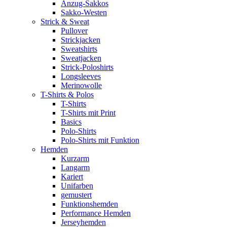
Anzug-Sakkos
Sakko-Westen
Strick & Sweat
Pullover
Strickjacken
Sweatshirts
Sweatjacken
Strick-Poloshirts
Longsleeves
Merinowolle
T-Shirts & Polos
T-Shirts
T-Shirts mit Print
Basics
Polo-Shirts
Polo-Shirts mit Funktion
Hemden
Kurzarm
Langarm
Kariert
Unifarben
gemustert
Funktionshemden
Performance Hemden
Jerseyhemden