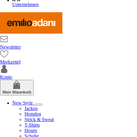
Unternehmen
Newsletter
Merkzettel
Konto
Mein Warenkorb
New Style
Jacken
Hemden
Strick & Sweat
T-Shirts
Hosen
Schuhe