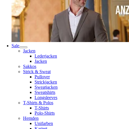
Sale
Jacken
Lederjacken
Jacken
Sakkos
Strick & Sweat
Pullover
Strickjacken
Sweatjacken
Sweatshirts
Longsleeves
T-Shirts & Polos
T-Shirts
Polo-Shirts
Hemden
Unifarben
Kariert