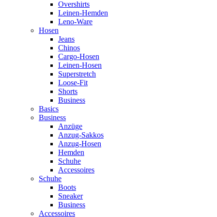
Overshirts
Leinen-Hemden
Leno-Ware
Hosen
Jeans
Chinos
Cargo-Hosen
Leinen-Hosen
Superstretch
Loose-Fit
Shorts
Business
Basics
Business
Anzüge
Anzug-Sakkos
Anzug-Hosen
Hemden
Schuhe
Accessoires
Schuhe
Boots
Sneaker
Business
Accessoires