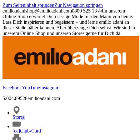
Zum Seiteninhalt springen
Zur Navigation springen
emilioadani
shop@emilioadani.com
0800 525 13 44
In unserem
Online-Shop erwartet Dich lässige Mode für den Mann von heute.
Lass Dich inspirieren und begeistern – und lerne emilio adani an
dieser Stelle näher kennen. Aber überzeuge Dich selbst. Wir sind in
unserem Online-Shop und unseren Stores gerne für Dich da.
Facebook
YouTube
Instagram
5.00
4.89
528
emilioadani.com
Stores
[ea]Club-Card