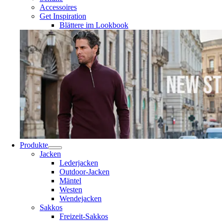
Accessoires
Get Inspiration
Blättere im Lookbook
Produkte
Jacken
Lederjacken
Outdoor-Jacken
Mäntel
Westen
Wendejacken
Sakkos
Freizeit-Sakkos