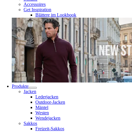
Accessoires
Get Inspiration
Blättere im Lookbook
Produkte
Jacken
Lederjacken
Outdoor-Jacken
Mäntel
Westen
Wendejacken
Sakkos
Freizeit-Sakkos