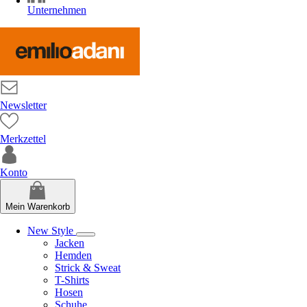
Unternehmen
Newsletter
Merkzettel
Konto
Mein Warenkorb
New Style
Jacken
Hemden
Strick & Sweat
T-Shirts
Hosen
Schuhe