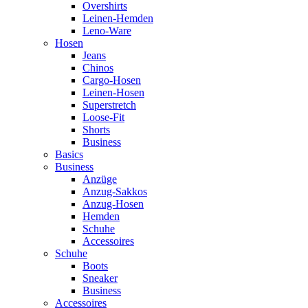
Overshirts
Leinen-Hemden
Leno-Ware
Hosen
Jeans
Chinos
Cargo-Hosen
Leinen-Hosen
Superstretch
Loose-Fit
Shorts
Business
Basics
Business
Anzüge
Anzug-Sakkos
Anzug-Hosen
Hemden
Schuhe
Accessoires
Schuhe
Boots
Sneaker
Business
Accessoires