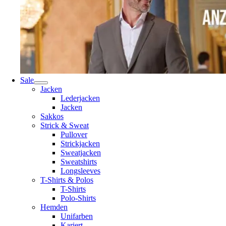
Sale
Jacken
Lederjacken
Jacken
Sakkos
Strick & Sweat
Pullover
Strickjacken
Sweatjacken
Sweatshirts
Longsleeves
T-Shirts & Polos
T-Shirts
Polo-Shirts
Hemden
Unifarben
Kariert