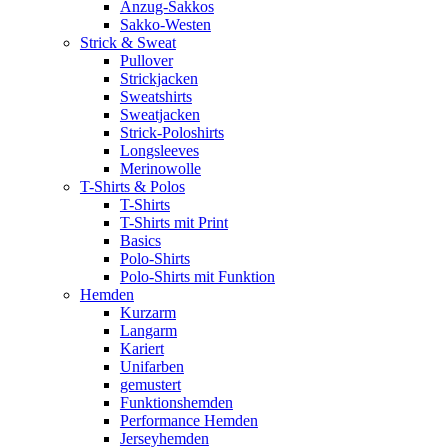
Anzug-Sakkos
Sakko-Westen
Strick & Sweat
Pullover
Strickjacken
Sweatshirts
Sweatjacken
Strick-Poloshirts
Longsleeves
Merinowolle
T-Shirts & Polos
T-Shirts
T-Shirts mit Print
Basics
Polo-Shirts
Polo-Shirts mit Funktion
Hemden
Kurzarm
Langarm
Kariert
Unifarben
gemustert
Funktionshemden
Performance Hemden
Jerseyhemden