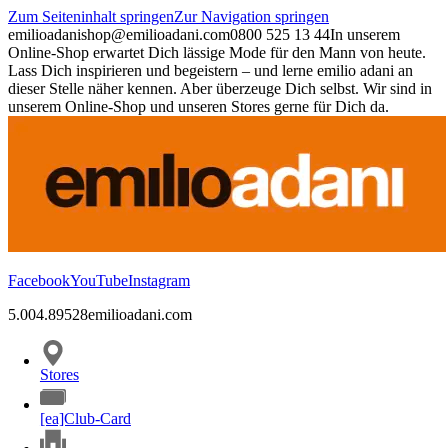
Zum Seiteninhalt springen
Zur Navigation springen
emilioadani
shop@emilioadani.com
0800 525 13 44
In unserem
Online-Shop erwartet Dich lässige Mode für den Mann von heute.
Lass Dich inspirieren und begeistern – und lerne emilio adani an
dieser Stelle näher kennen. Aber überzeuge Dich selbst. Wir sind in
unserem Online-Shop und unseren Stores gerne für Dich da.
Facebook
YouTube
Instagram
5.00
4.89
528
emilioadani.com
Stores
[ea]Club-Card