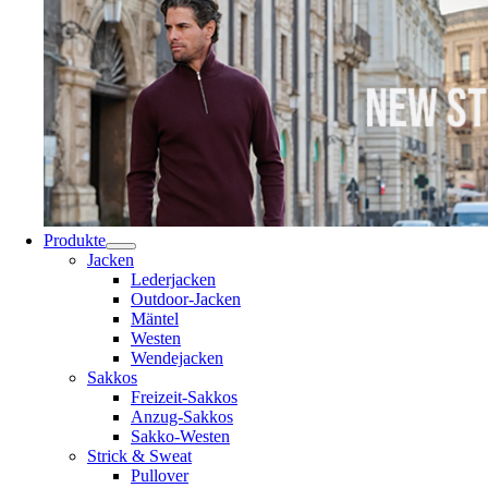
Produkte
Jacken
Lederjacken
Outdoor-Jacken
Mäntel
Westen
Wendejacken
Sakkos
Freizeit-Sakkos
Anzug-Sakkos
Sakko-Westen
Strick & Sweat
Pullover