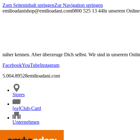
Zum Seiteninhalt springen
Zur Navigation springen
emilioadani
shop@emilioadani.com
0800 525 13 44
In unserem Online-
näher kennen. Aber überzeuge Dich selbst. Wir sind in unserem Onli
Facebook
YouTube
Instagram
5.00
4.89
528
emilioadani.com
Stores
[ea]Club-Card
Unternehmen