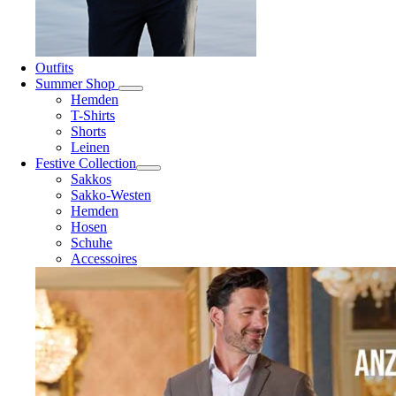
Outfits
Summer Shop
Hemden
T-Shirts
Shorts
Leinen
Festive Collection
Sakkos
Sakko-Westen
Hemden
Hosen
Schuhe
Accessoires