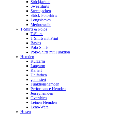
Strickjacken
Sweatshirts
Sweatjacken
Strick-Poloshirts
Longsleeves
Merinowolle
T-Shirts & Polos
T-Shirts
T-Shirts mit Print
Basics
Polo-Shirts
Polo-Shirts mit Funktion
Hemden
Kurzarm
Langarm
Kariert
Unifarben
gemustert
Funktionshemden
Performance Hemden
Jerseyhemden
Overshirts
Leinen-Hemden
Leno-Ware
Hosen