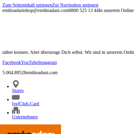
Zum Seiteninhalt springen
Zur Navigation springen
emilioadani
shop@emilioadani.com
0800 525 13 44
In unserem Online-
näher kennen. Aber überzeuge Dich selbst. Wir sind in unserem Onli
Facebook
YouTube
Instagram
5.00
4.89
528
emilioadani.com
Stores
[ea]Club-Card
Unternehmen