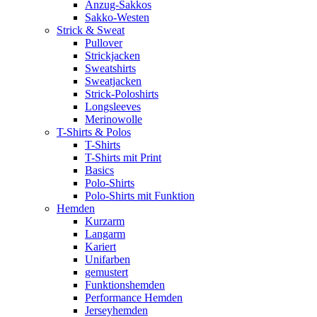
Anzug-Sakkos
Sakko-Westen
Strick & Sweat
Pullover
Strickjacken
Sweatshirts
Sweatjacken
Strick-Poloshirts
Longsleeves
Merinowolle
T-Shirts & Polos
T-Shirts
T-Shirts mit Print
Basics
Polo-Shirts
Polo-Shirts mit Funktion
Hemden
Kurzarm
Langarm
Kariert
Unifarben
gemustert
Funktionshemden
Performance Hemden
Jerseyhemden