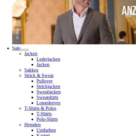
Sale
Jacken
Lederjacken
Jacken
Sakkos
Strick & Sweat
Pullover
Strickjacken
Sweatjacken
Sweatshirts
Longsleeves
T-Shirts & Polos
T-Shirts
Polo-Shirts
Hemden
Unifarben
Kariert