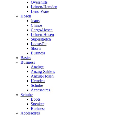
Overshirts
Leinen-Hemden
Leno-Ware
Hosen
Jeans
Chinos
Cargo-Hosen
Leinen-Hosen
Superstretch
Loose-Fit
Shorts
Business
Basics
Business
Anzüge
Anzug-Sakkos
Anzug-Hosen
Hemden
Schuhe
Accessoires
Schuhe
Boots
Sneaker
Business
Accessoires