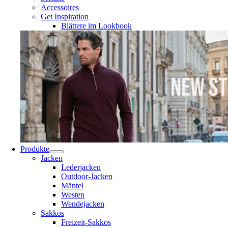
Accessoires
Get Inspiration
Blättere im Lookbook
Produkte
Jacken
Lederjacken
Outdoor-Jacken
Mäntel
Westen
Wendejacken
Sakkos
Freizeit-Sakkos