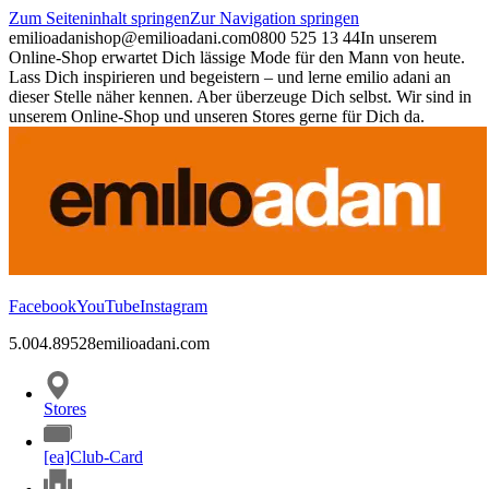
Zum Seiteninhalt springen
Zur Navigation springen
emilioadani
shop@emilioadani.com
0800 525 13 44
In unserem
Online-Shop erwartet Dich lässige Mode für den Mann von heute.
Lass Dich inspirieren und begeistern – und lerne emilio adani an
dieser Stelle näher kennen. Aber überzeuge Dich selbst. Wir sind in
unserem Online-Shop und unseren Stores gerne für Dich da.
Facebook
YouTube
Instagram
5.00
4.89
528
emilioadani.com
Stores
[ea]Club-Card