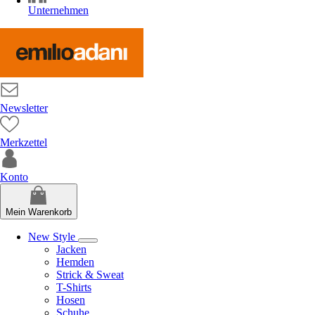
Unternehmen
Newsletter
Merkzettel
Konto
Mein Warenkorb
New Style
Jacken
Hemden
Strick & Sweat
T-Shirts
Hosen
Schuhe