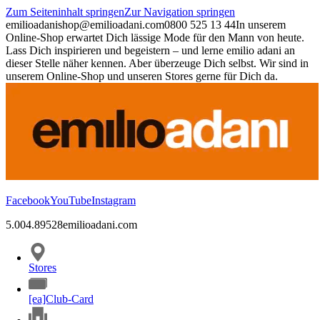
Zum Seiteninhalt springen
Zur Navigation springen
emilioadani
shop@emilioadani.com
0800 525 13 44
In unserem
Online-Shop erwartet Dich lässige Mode für den Mann von heute.
Lass Dich inspirieren und begeistern – und lerne emilio adani an
dieser Stelle näher kennen. Aber überzeuge Dich selbst. Wir sind in
unserem Online-Shop und unseren Stores gerne für Dich da.
Facebook
YouTube
Instagram
5.00
4.89
528
emilioadani.com
Stores
[ea]Club-Card