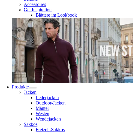
Accessoires
Get Inspiration
Blättere im Lookbook
Produkte
Jacken
Lederjacken
Outdoor-Jacken
Mäntel
Westen
Wendejacken
Sakkos
Freizeit-Sakkos