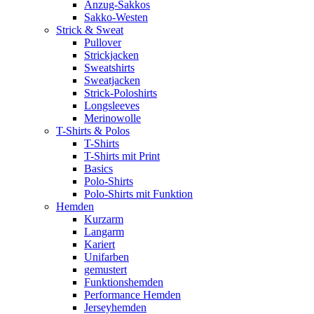
Anzug-Sakkos
Sakko-Westen
Strick & Sweat
Pullover
Strickjacken
Sweatshirts
Sweatjacken
Strick-Poloshirts
Longsleeves
Merinowolle
T-Shirts & Polos
T-Shirts
T-Shirts mit Print
Basics
Polo-Shirts
Polo-Shirts mit Funktion
Hemden
Kurzarm
Langarm
Kariert
Unifarben
gemustert
Funktionshemden
Performance Hemden
Jerseyhemden