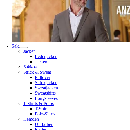
Sale
Jacken
Lederjacken
Jacken
Sakkos
Strick & Sweat
Pullover
Strickjacken
Sweatjacken
Sweatshirts
Longsleeves
T-Shirts & Polos
T-Shirts
Polo-Shirts
Hemden
Unifarben
Kariert