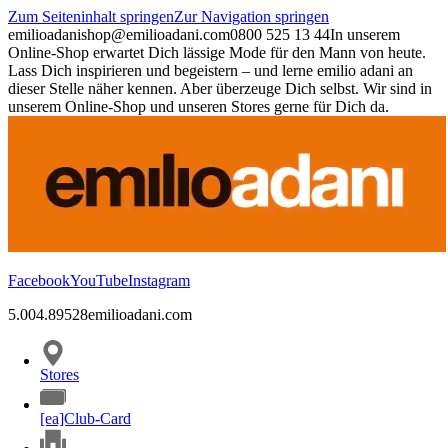
Zum Seiteninhalt springen
Zur Navigation springen
emilioadani
shop@emilioadani.com
0800 525 13 44
In unserem
Online-Shop erwartet Dich lässige Mode für den Mann von heute.
Lass Dich inspirieren und begeistern – und lerne emilio adani an
dieser Stelle näher kennen. Aber überzeuge Dich selbst. Wir sind in
unserem Online-Shop und unseren Stores gerne für Dich da.
Facebook
YouTube
Instagram
5.00
4.89
528
emilioadani.com
Stores
[ea]Club-Card