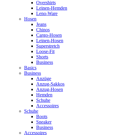
Overshirts
Leinen-Hemden
Leno-Ware
Hosen
Jeans
Chinos
Cargo-Hosen
Leinen-Hosen
Superstretch
Loose-Fit
Shorts
Business
Basics
Business
Anzüge
Anzug-Sakkos
Anzug-Hosen
Hemden
Schuhe
Accessoires
Schuhe
Boots
Sneaker
Business
Accessoires