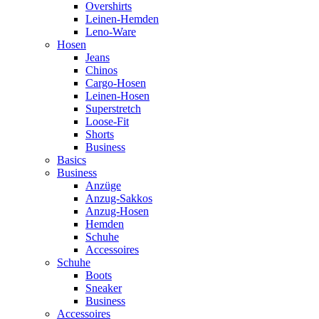
Overshirts
Leinen-Hemden
Leno-Ware
Hosen
Jeans
Chinos
Cargo-Hosen
Leinen-Hosen
Superstretch
Loose-Fit
Shorts
Business
Basics
Business
Anzüge
Anzug-Sakkos
Anzug-Hosen
Hemden
Schuhe
Accessoires
Schuhe
Boots
Sneaker
Business
Accessoires