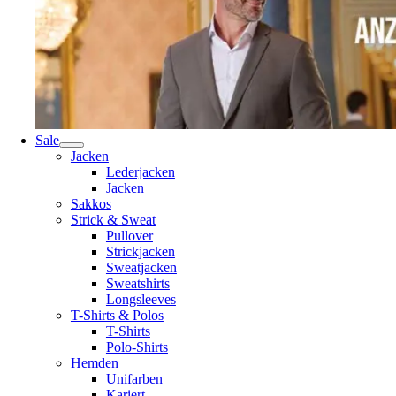
Sale
Jacken
Lederjacken
Jacken
Sakkos
Strick & Sweat
Pullover
Strickjacken
Sweatjacken
Sweatshirts
Longsleeves
T-Shirts & Polos
T-Shirts
Polo-Shirts
Hemden
Unifarben
Kariert