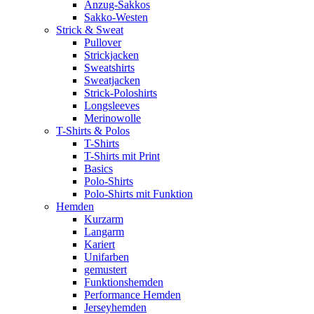
Anzug-Sakkos
Sakko-Westen
Strick & Sweat
Pullover
Strickjacken
Sweatshirts
Sweatjacken
Strick-Poloshirts
Longsleeves
Merinowolle
T-Shirts & Polos
T-Shirts
T-Shirts mit Print
Basics
Polo-Shirts
Polo-Shirts mit Funktion
Hemden
Kurzarm
Langarm
Kariert
Unifarben
gemustert
Funktionshemden
Performance Hemden
Jerseyhemden