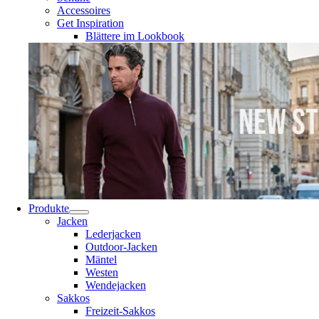
Accessoires
Get Inspiration
Blättere im Lookbook
Produkte
Jacken
Lederjacken
Outdoor-Jacken
Mäntel
Westen
Wendejacken
Sakkos
Freizeit-Sakkos