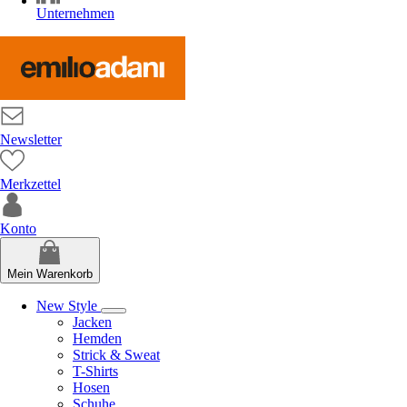
Unternehmen
Newsletter
Merkzettel
Konto
Mein Warenkorb
New Style
Jacken
Hemden
Strick & Sweat
T-Shirts
Hosen
Schuhe