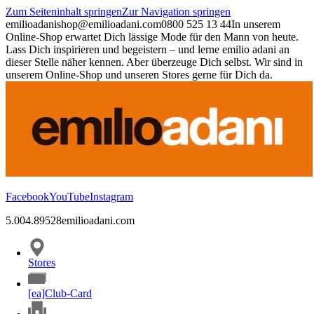
Zum Seiteninhalt springen
Zur Navigation springen
emilioadani
shop@emilioadani.com
0800 525 13 44
In unserem
Online-Shop erwartet Dich lässige Mode für den Mann von heute.
Lass Dich inspirieren und begeistern – und lerne emilio adani an
dieser Stelle näher kennen. Aber überzeuge Dich selbst. Wir sind in
unserem Online-Shop und unseren Stores gerne für Dich da.
Facebook
YouTube
Instagram
5.00
4.89
528
emilioadani.com
Stores
[ea]Club-Card