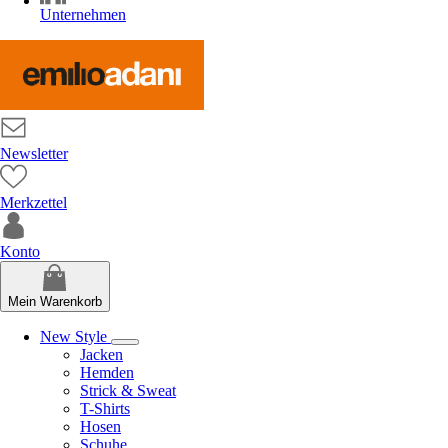
Unternehmen
Newsletter
Merkzettel
Konto
Mein Warenkorb
New Style
Jacken
Hemden
Strick & Sweat
T-Shirts
Hosen
Schuhe