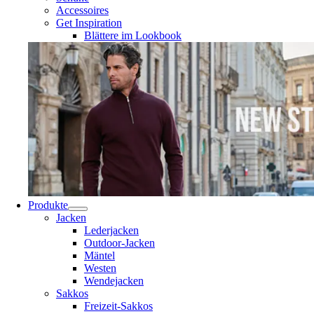
Accessoires
Get Inspiration
Blättere im Lookbook
Produkte
Jacken
Lederjacken
Outdoor-Jacken
Mäntel
Westen
Wendejacken
Sakkos
Freizeit-Sakkos