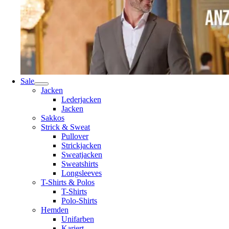
Sale
Jacken
Lederjacken
Jacken
Sakkos
Strick & Sweat
Pullover
Strickjacken
Sweatjacken
Sweatshirts
Longsleeves
T-Shirts & Polos
T-Shirts
Polo-Shirts
Hemden
Unifarben
Kariert