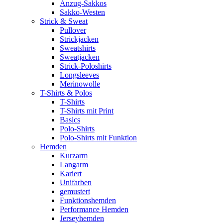
Anzug-Sakkos
Sakko-Westen
Strick & Sweat
Pullover
Strickjacken
Sweatshirts
Sweatjacken
Strick-Poloshirts
Longsleeves
Merinowolle
T-Shirts & Polos
T-Shirts
T-Shirts mit Print
Basics
Polo-Shirts
Polo-Shirts mit Funktion
Hemden
Kurzarm
Langarm
Kariert
Unifarben
gemustert
Funktionshemden
Performance Hemden
Jerseyhemden