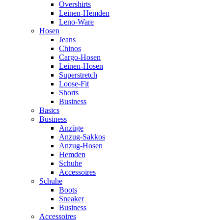
Overshirts
Leinen-Hemden
Leno-Ware
Hosen
Jeans
Chinos
Cargo-Hosen
Leinen-Hosen
Superstretch
Loose-Fit
Shorts
Business
Basics
Business
Anzüge
Anzug-Sakkos
Anzug-Hosen
Hemden
Schuhe
Accessoires
Schuhe
Boots
Sneaker
Business
Accessoires