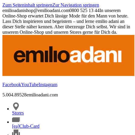
Zum Seiteninhalt springen
Zur Navigation springen
emilioadani
shop@emilioadani.com
0800 525 13 44
In unserem
Online-Shop erwartet Dich lässige Mode für den Mann von heute.
Lass Dich inspirieren und begeistern – und lerne emilio adani an
dieser Stelle näher kennen. Aber überzeuge Dich selbst. Wir sind in
unserem Online-Shop und unseren Stores gerne für Dich da.
Facebook
YouTube
Instagram
5.00
4.89
528
emilioadani.com
Stores
[ea]Club-Card