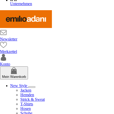
Unternehmen
Newsletter
Merkzettel
Konto
Mein Warenkorb
New Style
Jacken
Hemden
Strick & Sweat
T-Shirts
Hosen
Schuhe