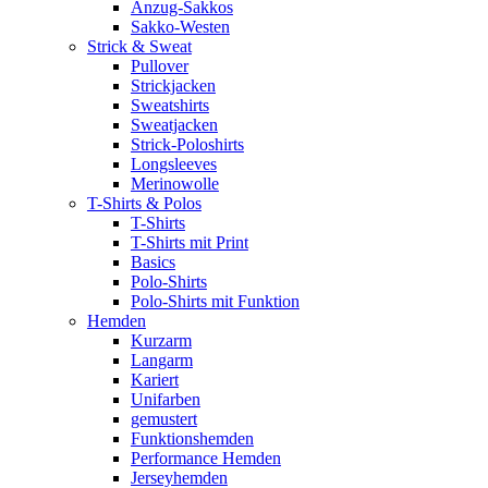
Anzug-Sakkos
Sakko-Westen
Strick & Sweat
Pullover
Strickjacken
Sweatshirts
Sweatjacken
Strick-Poloshirts
Longsleeves
Merinowolle
T-Shirts & Polos
T-Shirts
T-Shirts mit Print
Basics
Polo-Shirts
Polo-Shirts mit Funktion
Hemden
Kurzarm
Langarm
Kariert
Unifarben
gemustert
Funktionshemden
Performance Hemden
Jerseyhemden