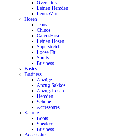
Overshirts
Leinen-Hemden
Leno-Ware
Hosen
Jeans
Chinos
Cargo-Hosen
Leinen-Hosen
Superstretch
Loose-Fit
Shorts
Business
Basics
Business
Anzüge
Anzug-Sakkos
Anzug-Hosen
Hemden
Schuhe
Accessoires
Schuhe
Boots
Sneaker
Business
Accessoires