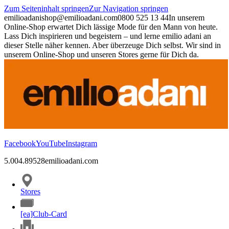
Zum Seiteninhalt springen
Zur Navigation springen
emilioadani
shop@emilioadani.com
0800 525 13 44
In unserem
Online-Shop erwartet Dich lässige Mode für den Mann von heute.
Lass Dich inspirieren und begeistern – und lerne emilio adani an
dieser Stelle näher kennen. Aber überzeuge Dich selbst. Wir sind in
unserem Online-Shop und unseren Stores gerne für Dich da.
Facebook
YouTube
Instagram
5.00
4.89
528
emilioadani.com
Stores
[ea]Club-Card