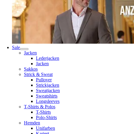
Sale
Jacken
Lederjacken
Jacken
Sakkos
Strick & Sweat
Pullover
Strickjacken
Sweatjacken
Sweatshirts
Longsleeves
T-Shirts & Polos
T-Shirts
Polo-Shirts
Hemden
Unifarben
Kariert