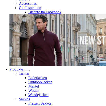
Accessoires
Get Inspiration
Blättere im Lookbook
Produkte
Jacken
Lederjacken
Outdoor-Jacken
Mäntel
Westen
Wendejacken
Sakkos
Freizeit-Sakkos