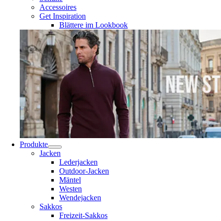
Accessoires
Get Inspiration
Blättere im Lookbook
Produkte
Jacken
Lederjacken
Outdoor-Jacken
Mäntel
Westen
Wendejacken
Sakkos
Freizeit-Sakkos