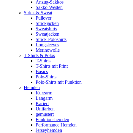
Anzug-Sakkos
Sakko-Westen
Strick & Sweat
Pullover
Strickjacken
Sweatshirts
Sweatjacken
Strick-Poloshirts
Longsleeves
Merinowolle
T-Shirts & Polos
T-Shirts
T-Shirts mit Print
Basics
Polo-Shirts
Polo-Shirts mit Funktion
Hemden
Kurzarm
Langarm
Kariert
Unifarben
gemustert
Funktionshemden
Performance Hemden
Jerseyhemden