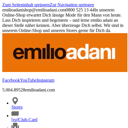
Zum Seiteninhalt springen
Zur Navigation springen
emilioadani
shop@emilioadani.com
0800 525 13 44
In unserem
Online-Shop erwartet Dich lässige Mode für den Mann von heute.
Lass Dich inspirieren und begeistern – und lerne emilio adani an
dieser Stelle näher kennen. Aber überzeuge Dich selbst. Wir sind in
unserem Online-Shop und unseren Stores gerne für Dich da.
Facebook
YouTube
Instagram
5.00
4.89
528
emilioadani.com
Stores
[ea]Club-Card