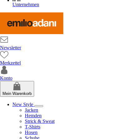
Unternehmen
Newsletter
Merkzettel
Konto
Mein Warenkorb
New Style
Jacken
Hemden
Strick & Sweat
T-Shirts
Hosen
Schuhe