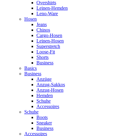
Overshirts
Leinen-Hemden
Leno-Ware
Hosen
Jeans
Chinos
Cargo-Hosen
Leinen-Hosen
Superstretch
Loose-Fit
Shorts
Business
Basics
Business
Anzüge
Anzug-Sakkos
Anzug-Hosen
Hemden
Schuhe
Accessoires
Schuhe
Boots
Sneaker
Business
Accessoires