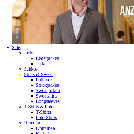
Sale
Jacken
Lederjacken
Jacken
Sakkos
Strick & Sweat
Pullover
Strickjacken
Sweatjacken
Sweatshirts
Longsleeves
T-Shirts & Polos
T-Shirts
Polo-Shirts
Hemden
Unifarben
Kariert