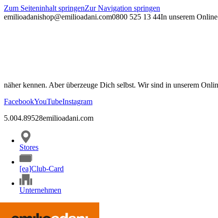
Zum Seiteninhalt springen
Zur Navigation springen
emilioadani
shop@emilioadani.com
0800 525 13 44
In unserem Online-
näher kennen. Aber überzeuge Dich selbst. Wir sind in unserem Onli
Facebook
YouTube
Instagram
5.00
4.89
528
emilioadani.com
Stores
[ea]Club-Card
Unternehmen