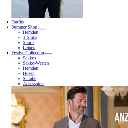
Outfits
Summer Shop
Hemden
T-Shirts
Shorts
Leinen
Festive Collection
Sakkos
Sakko-Westen
Hemden
Hosen
Schuhe
Accessoires