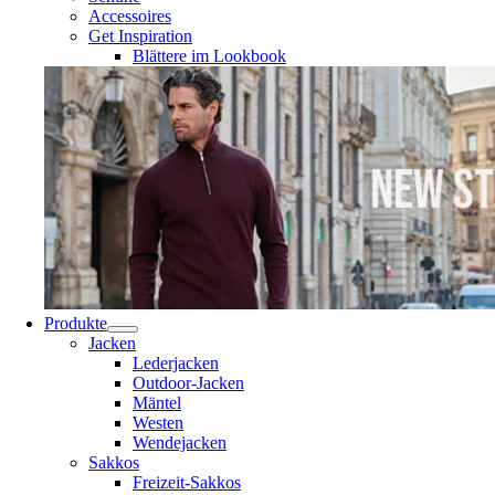
Accessoires
Get Inspiration
Blättere im Lookbook
Produkte
Jacken
Lederjacken
Outdoor-Jacken
Mäntel
Westen
Wendejacken
Sakkos
Freizeit-Sakkos