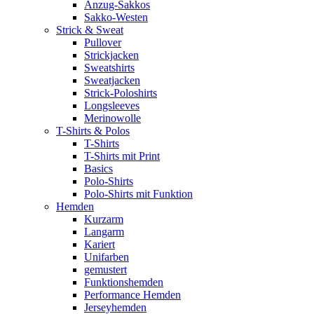
Anzug-Sakkos
Sakko-Westen
Strick & Sweat
Pullover
Strickjacken
Sweatshirts
Sweatjacken
Strick-Poloshirts
Longsleeves
Merinowolle
T-Shirts & Polos
T-Shirts
T-Shirts mit Print
Basics
Polo-Shirts
Polo-Shirts mit Funktion
Hemden
Kurzarm
Langarm
Kariert
Unifarben
gemustert
Funktionshemden
Performance Hemden
Jerseyhemden