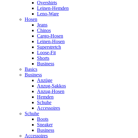
Overshirts
Leinen-Hemden
Leno-Ware
Hosen
Jeans
Chinos
Cargo-Hosen
Leinen-Hosen
Superstretch
Loose-Fit
Shorts
Business
Basics
Business
Anzüge
Anzug-Sakkos
Anzug-Hosen
Hemden
Schuhe
Accessoires
Schuhe
Boots
Sneaker
Business
Accessoires