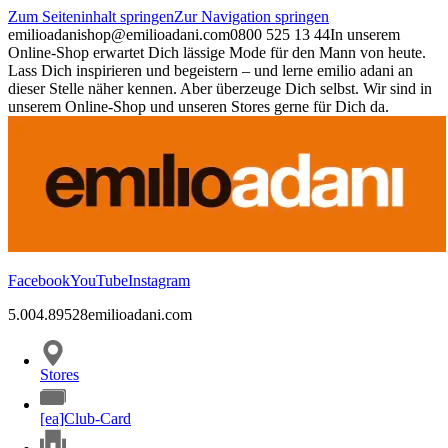
Zum Seiteninhalt springen
Zur Navigation springen
emilioadani
shop@emilioadani.com
0800 525 13 44
In unserem
Online-Shop erwartet Dich lässige Mode für den Mann von heute.
Lass Dich inspirieren und begeistern – und lerne emilio adani an
dieser Stelle näher kennen. Aber überzeuge Dich selbst. Wir sind in
unserem Online-Shop und unseren Stores gerne für Dich da.
Facebook
YouTube
Instagram
5.00
4.89
528
emilioadani.com
Stores
[ea]Club-Card