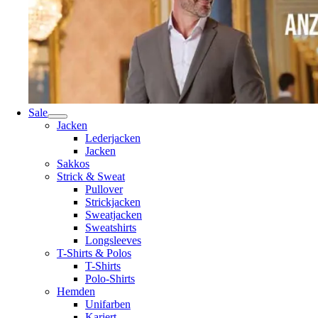
Sale
Jacken
Lederjacken
Jacken
Sakkos
Strick & Sweat
Pullover
Strickjacken
Sweatjacken
Sweatshirts
Longsleeves
T-Shirts & Polos
T-Shirts
Polo-Shirts
Hemden
Unifarben
Kariert