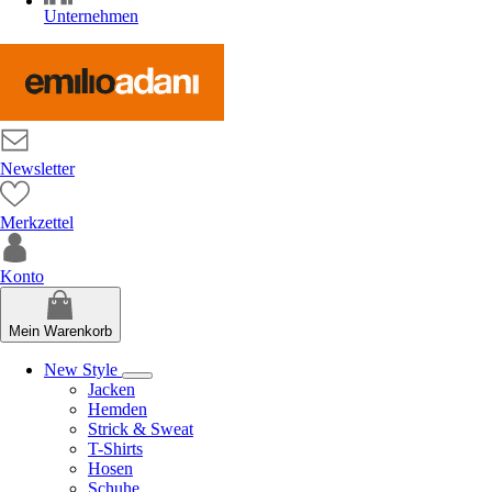
Unternehmen
Newsletter
Merkzettel
Konto
Mein Warenkorb
New Style
Jacken
Hemden
Strick & Sweat
T-Shirts
Hosen
Schuhe