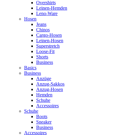
Overshirts
Leinen-Hemden
Leno-Ware
Hosen
Jeans
Chinos
Cargo-Hosen
Leinen-Hosen
Superstretch
Loose-Fit
Shorts
Business
Basics
Business
Anzüge
Anzug-Sakkos
Anzug-Hosen
Hemden
Schuhe
Accessoires
Schuhe
Boots
Sneaker
Business
Accessoires