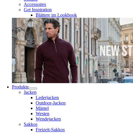
Accessoires
Get Inspiration
Blättere im Lookbook
Produkte
Jacken
Lederjacken
Outdoor-Jacken
Mäntel
Westen
Wendejacken
Sakkos
Freizeit-Sakkos