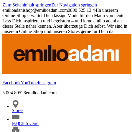
Zum Seiteninhalt springen
Zur Navigation springen
emilioadani
shop@emilioadani.com
0800 525 13 44
In unserem
Online-Shop erwartet Dich lässige Mode für den Mann von heute.
Lass Dich inspirieren und begeistern – und lerne emilio adani an
dieser Stelle näher kennen. Aber überzeuge Dich selbst. Wir sind in
unserem Online-Shop und unseren Stores gerne für Dich da.
Facebook
YouTube
Instagram
5.00
4.89
528
emilioadani.com
Stores
[ea]Club-Card