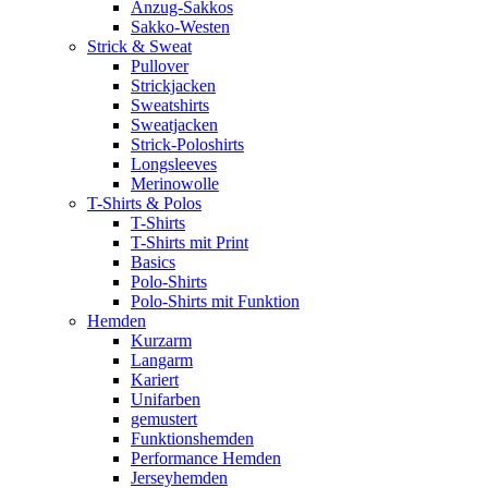
Anzug-Sakkos
Sakko-Westen
Strick & Sweat
Pullover
Strickjacken
Sweatshirts
Sweatjacken
Strick-Poloshirts
Longsleeves
Merinowolle
T-Shirts & Polos
T-Shirts
T-Shirts mit Print
Basics
Polo-Shirts
Polo-Shirts mit Funktion
Hemden
Kurzarm
Langarm
Kariert
Unifarben
gemustert
Funktionshemden
Performance Hemden
Jerseyhemden