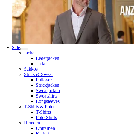
Sale
Jacken
Lederjacken
Jacken
Sakkos
Strick & Sweat
Pullover
Strickjacken
Sweatjacken
Sweatshirts
Longsleeves
T-Shirts & Polos
T-Shirts
Polo-Shirts
Hemden
Unifarben
Kariert