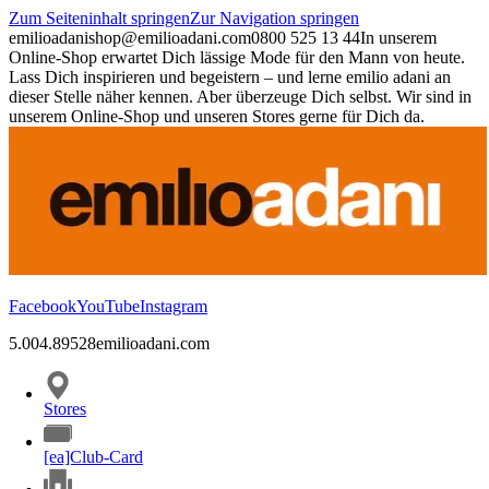
Zum Seiteninhalt springen
Zur Navigation springen
emilioadani
shop@emilioadani.com
0800 525 13 44
In unserem
Online-Shop erwartet Dich lässige Mode für den Mann von heute.
Lass Dich inspirieren und begeistern – und lerne emilio adani an
dieser Stelle näher kennen. Aber überzeuge Dich selbst. Wir sind in
unserem Online-Shop und unseren Stores gerne für Dich da.
Facebook
YouTube
Instagram
5.00
4.89
528
emilioadani.com
Stores
[ea]Club-Card