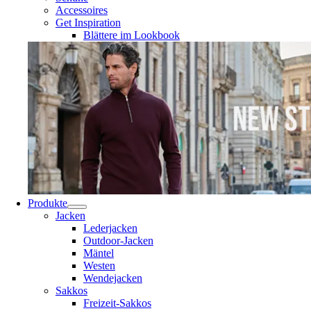
Accessoires
Get Inspiration
Blättere im Lookbook
Produkte
Jacken
Lederjacken
Outdoor-Jacken
Mäntel
Westen
Wendejacken
Sakkos
Freizeit-Sakkos