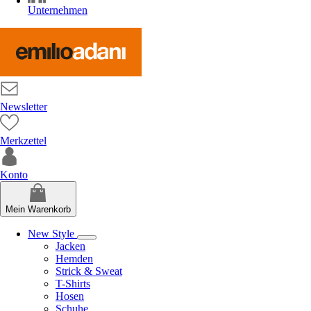
Unternehmen
Newsletter
Merkzettel
Konto
Mein Warenkorb
New Style
Jacken
Hemden
Strick & Sweat
T-Shirts
Hosen
Schuhe