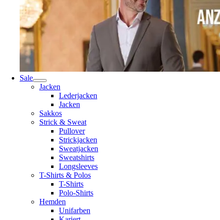
Sale
Jacken
Lederjacken
Jacken
Sakkos
Strick & Sweat
Pullover
Strickjacken
Sweatjacken
Sweatshirts
Longsleeves
T-Shirts & Polos
T-Shirts
Polo-Shirts
Hemden
Unifarben
Kariert