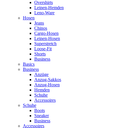
Overshirts
Leinen-Hemden
Leno-Ware
Hosen
Jeans
Chinos
Cargo-Hosen
Leinen-Hosen
Superstretch
Loose-Fit
Shorts
Business
Basics
Business
Anzüge
Anzug-Sakkos
Anzug-Hosen
Hemden
Schuhe
Accessoires
Schuhe
Boots
Sneaker
Business
Accessoires