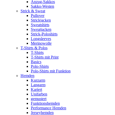
Anzug-Sakkos
Sakko-Westen
Strick & Sweat
Pullover
Strickjacken
Sweatshirts
Sweatjacken
Strick-Poloshirts
Longsleeves
Merinowolle
T-Shirts & Polos
T-Shirts
T-Shirts mit Print
Basics
Polo-Shirts
Polo-Shirts mit Funktion
Hemden
Kurzarm
Langarm
Kariert
Unifarben
gemustert
Funktionshemden
Performance Hemden
Jerseyhemden