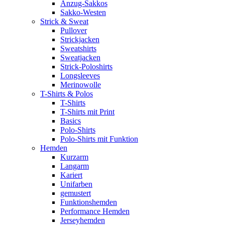
Anzug-Sakkos
Sakko-Westen
Strick & Sweat
Pullover
Strickjacken
Sweatshirts
Sweatjacken
Strick-Poloshirts
Longsleeves
Merinowolle
T-Shirts & Polos
T-Shirts
T-Shirts mit Print
Basics
Polo-Shirts
Polo-Shirts mit Funktion
Hemden
Kurzarm
Langarm
Kariert
Unifarben
gemustert
Funktionshemden
Performance Hemden
Jerseyhemden