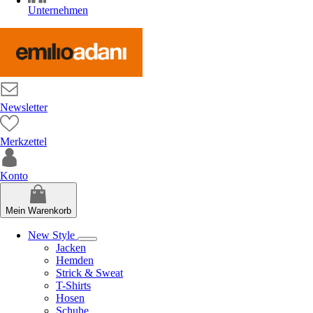
Unternehmen
Newsletter
Merkzettel
Konto
Mein Warenkorb
New Style
Jacken
Hemden
Strick & Sweat
T-Shirts
Hosen
Schuhe