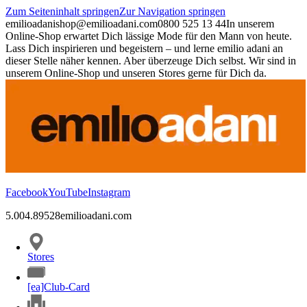
Zum Seiteninhalt springen
Zur Navigation springen
emilioadani
shop@emilioadani.com
0800 525 13 44
In unserem
Online-Shop erwartet Dich lässige Mode für den Mann von heute.
Lass Dich inspirieren und begeistern – und lerne emilio adani an
dieser Stelle näher kennen. Aber überzeuge Dich selbst. Wir sind in
unserem Online-Shop und unseren Stores gerne für Dich da.
Facebook
YouTube
Instagram
5.00
4.89
528
emilioadani.com
Stores
[ea]Club-Card