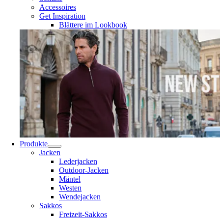
Accessoires
Get Inspiration
Blättere im Lookbook
Produkte
Jacken
Lederjacken
Outdoor-Jacken
Mäntel
Westen
Wendejacken
Sakkos
Freizeit-Sakkos