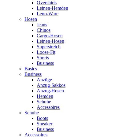
Overshirts
Leinen-Hemden
Leno-Ware
Hosen
Jeans
Chinos
Cargo-Hosen
Leinen-Hosen
Superstretch
Loose-Fit
Shorts
Business
Basics
Business
Anzüge
Anzug-Sakkos
Anzug-Hosen
Hemden
Schuhe
Accessoires
Schuhe
Boots
Sneaker
Business
Accessoires