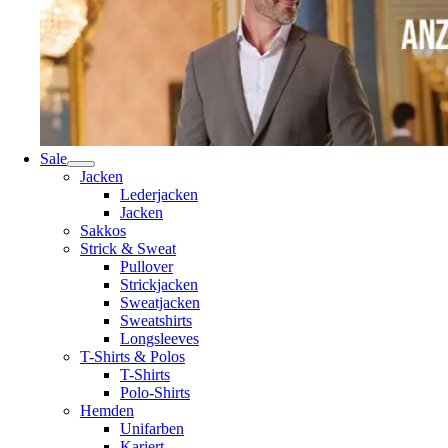
Sale
Jacken
Lederjacken
Jacken
Sakkos
Strick & Sweat
Pullover
Strickjacken
Sweatjacken
Sweatshirts
Longsleeves
T-Shirts & Polos
T-Shirts
Polo-Shirts
Hemden
Unifarben
Kariert