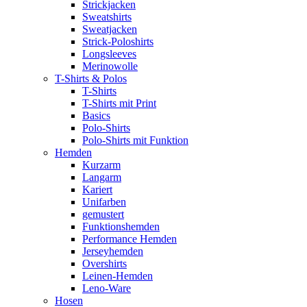
Strickjacken
Sweatshirts
Sweatjacken
Strick-Poloshirts
Longsleeves
Merinowolle
T-Shirts & Polos
T-Shirts
T-Shirts mit Print
Basics
Polo-Shirts
Polo-Shirts mit Funktion
Hemden
Kurzarm
Langarm
Kariert
Unifarben
gemustert
Funktionshemden
Performance Hemden
Jerseyhemden
Overshirts
Leinen-Hemden
Leno-Ware
Hosen