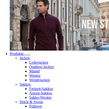
Produkte
Jacken
Lederjacken
Outdoor-Jacken
Mäntel
Westen
Wendejacken
Sakkos
Freizeit-Sakkos
Anzug-Sakkos
Sakko-Westen
Strick & Sweat
Pullover