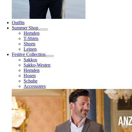
Outfits
Summer Shop
Hemden
T-Shirts
Shorts
Leinen
Festive Collection
Sakkos
Sakko-Westen
Hemden
Hosen
Schuhe
Accessoires