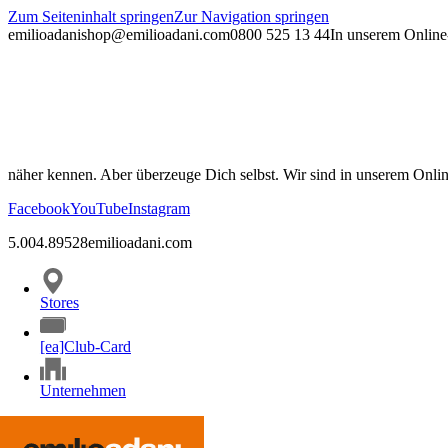
Zum Seiteninhalt springen
Zur Navigation springen
emilioadani
shop@emilioadani.com
0800 525 13 44
In unserem Online-
näher kennen. Aber überzeuge Dich selbst. Wir sind in unserem Onli
Facebook
YouTube
Instagram
5.00
4.89
528
emilioadani.com
Stores
[ea]Club-Card
Unternehmen