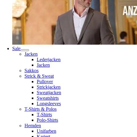
Sale
Jacken
Lederjacken
Jacken
Sakkos
Strick & Sweat
Pullover
Strickjacken
Sweatjacken
Sweatshirts
Longsleeves
T-Shirts & Polos
T-Shirts
Polo-Shirts
Hemden
Unifarben
Kariert