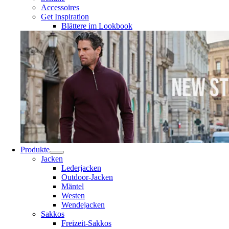
Accessoires
Get Inspiration
Blättere im Lookbook
Produkte
Jacken
Lederjacken
Outdoor-Jacken
Mäntel
Westen
Wendejacken
Sakkos
Freizeit-Sakkos