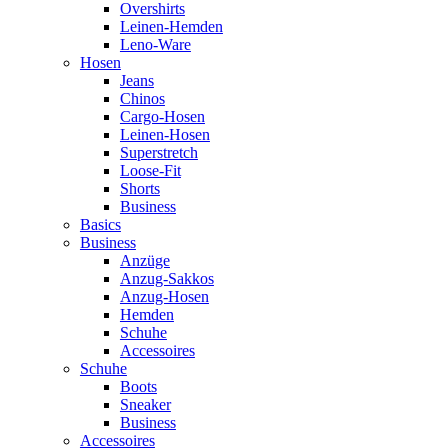
Overshirts
Leinen-Hemden
Leno-Ware
Hosen
Jeans
Chinos
Cargo-Hosen
Leinen-Hosen
Superstretch
Loose-Fit
Shorts
Business
Basics
Business
Anzüge
Anzug-Sakkos
Anzug-Hosen
Hemden
Schuhe
Accessoires
Schuhe
Boots
Sneaker
Business
Accessoires