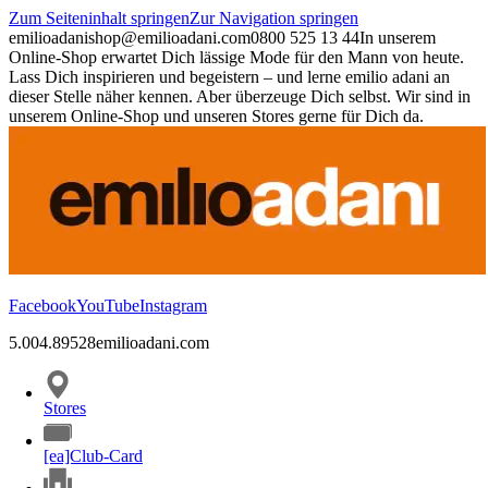
Zum Seiteninhalt springen
Zur Navigation springen
emilioadani
shop@emilioadani.com
0800 525 13 44
In unserem
Online-Shop erwartet Dich lässige Mode für den Mann von heute.
Lass Dich inspirieren und begeistern – und lerne emilio adani an
dieser Stelle näher kennen. Aber überzeuge Dich selbst. Wir sind in
unserem Online-Shop und unseren Stores gerne für Dich da.
Facebook
YouTube
Instagram
5.00
4.89
528
emilioadani.com
Stores
[ea]Club-Card