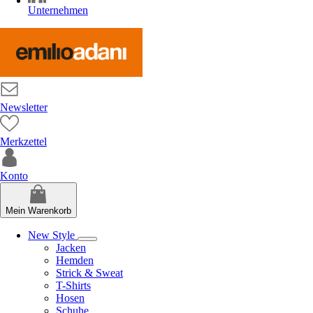
Unternehmen
Newsletter
Merkzettel
Konto
Mein Warenkorb
New Style
Jacken
Hemden
Strick & Sweat
T-Shirts
Hosen
Schuhe