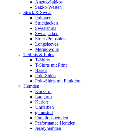
Anzug-Sakkos
Sakko-Westen
Strick & Sweat
Pullover
Strickjacken
Sweatshirts
Sweatjacken
Strick-Poloshirts
Longsleeves
Merinowolle
T-Shirts & Polos
T-Shirts
T-Shirts mit Print
Basics
Polo-Shirts
Polo-Shirts mit Funktion
Hemden
Kurzarm
Langarm
Kariert
Unifarben
gemustert
Funktionshemden
Performance Hemden
Jerseyhemden