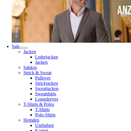
Sale
Jacken
Lederjacken
Jacken
Sakkos
Strick & Sweat
Pullover
Strickjacken
Sweatjacken
Sweatshirts
Longsleeves
T-Shirts & Polos
T-Shirts
Polo-Shirts
Hemden
Unifarben
Kariert