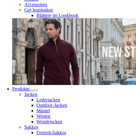
Accessoires
Get Inspiration
Blättere im Lookbook
Produkte
Jacken
Lederjacken
Outdoor-Jacken
Mäntel
Westen
Wendejacken
Sakkos
Freizeit-Sakkos