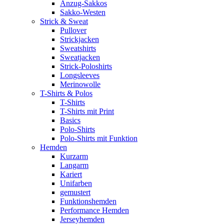
Anzug-Sakkos
Sakko-Westen
Strick & Sweat
Pullover
Strickjacken
Sweatshirts
Sweatjacken
Strick-Poloshirts
Longsleeves
Merinowolle
T-Shirts & Polos
T-Shirts
T-Shirts mit Print
Basics
Polo-Shirts
Polo-Shirts mit Funktion
Hemden
Kurzarm
Langarm
Kariert
Unifarben
gemustert
Funktionshemden
Performance Hemden
Jerseyhemden