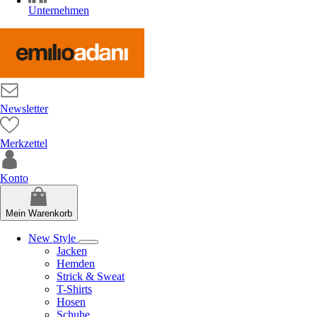
Unternehmen
Newsletter
Merkzettel
Konto
Mein Warenkorb
New Style
Jacken
Hemden
Strick & Sweat
T-Shirts
Hosen
Schuhe