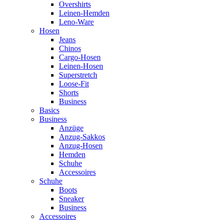
Overshirts
Leinen-Hemden
Leno-Ware
Hosen
Jeans
Chinos
Cargo-Hosen
Leinen-Hosen
Superstretch
Loose-Fit
Shorts
Business
Basics
Business
Anzüge
Anzug-Sakkos
Anzug-Hosen
Hemden
Schuhe
Accessoires
Schuhe
Boots
Sneaker
Business
Accessoires