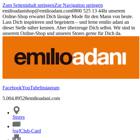
Zum Seiteninhalt springen
Zur Navigation springen
emilioadani
shop@emilioadani.com
0800 525 13 44
In unserem
Online-Shop erwartet Dich lässige Mode für den Mann von heute.
Lass Dich inspirieren und begeistern – und lerne emilio adani an
dieser Stelle näher kennen. Aber überzeuge Dich selbst. Wir sind in
unserem Online-Shop und unseren Stores gerne für Dich da.
Facebook
YouTube
Instagram
5.00
4.89
528
emilioadani.com
Stores
[ea]Club-Card