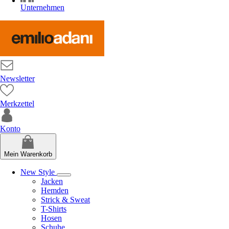
Unternehmen
Newsletter
Merkzettel
Konto
Mein Warenkorb
New Style
Jacken
Hemden
Strick & Sweat
T-Shirts
Hosen
Schuhe