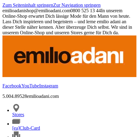
Zum Seiteninhalt springen
Zur Navigation springen
emilioadani
shop@emilioadani.com
0800 525 13 44
In unserem
Online-Shop erwartet Dich lässige Mode für den Mann von heute.
Lass Dich inspirieren und begeistern – und lerne emilio adani an
dieser Stelle näher kennen. Aber überzeuge Dich selbst. Wir sind in
unserem Online-Shop und unseren Stores gerne für Dich da.
Facebook
YouTube
Instagram
5.00
4.89
528
emilioadani.com
Stores
[ea]Club-Card