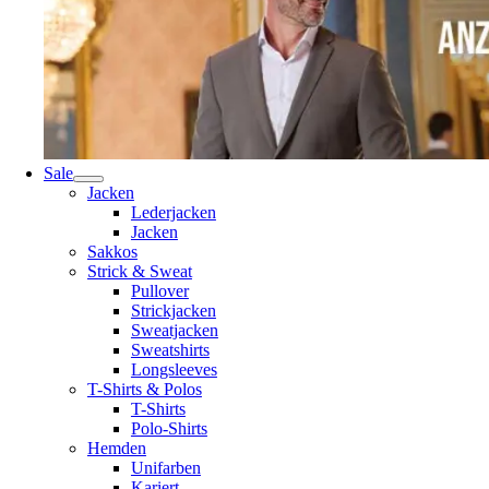
Sale
Jacken
Lederjacken
Jacken
Sakkos
Strick & Sweat
Pullover
Strickjacken
Sweatjacken
Sweatshirts
Longsleeves
T-Shirts & Polos
T-Shirts
Polo-Shirts
Hemden
Unifarben
Kariert