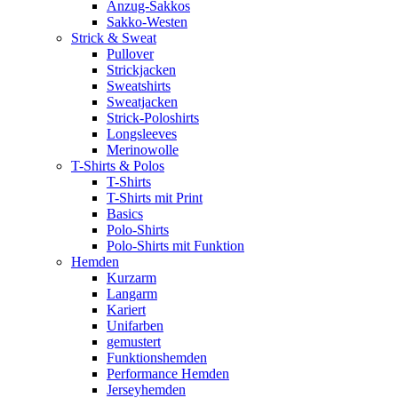
Anzug-Sakkos
Sakko-Westen
Strick & Sweat
Pullover
Strickjacken
Sweatshirts
Sweatjacken
Strick-Poloshirts
Longsleeves
Merinowolle
T-Shirts & Polos
T-Shirts
T-Shirts mit Print
Basics
Polo-Shirts
Polo-Shirts mit Funktion
Hemden
Kurzarm
Langarm
Kariert
Unifarben
gemustert
Funktionshemden
Performance Hemden
Jerseyhemden