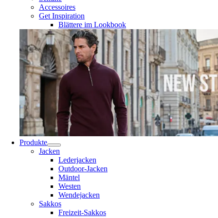
Accessoires
Get Inspiration
Blättere im Lookbook
Produkte
Jacken
Lederjacken
Outdoor-Jacken
Mäntel
Westen
Wendejacken
Sakkos
Freizeit-Sakkos