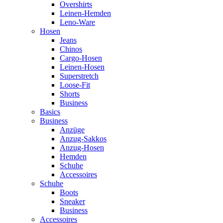
Overshirts
Leinen-Hemden
Leno-Ware
Hosen
Jeans
Chinos
Cargo-Hosen
Leinen-Hosen
Superstretch
Loose-Fit
Shorts
Business
Basics
Business
Anzüge
Anzug-Sakkos
Anzug-Hosen
Hemden
Schuhe
Accessoires
Schuhe
Boots
Sneaker
Business
Accessoires