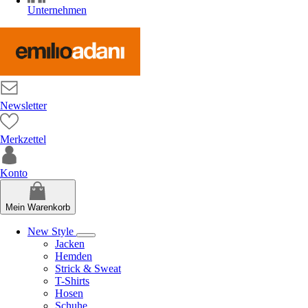
Unternehmen
Newsletter
Merkzettel
Konto
Mein Warenkorb
New Style
Jacken
Hemden
Strick & Sweat
T-Shirts
Hosen
Schuhe