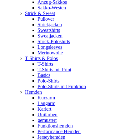
Anzug-Sakkos
Sakko-Westen
Strick & Sweat
Pullover
Strickjacken
Sweatshirts
Sweatjacken
Strick-Poloshirts
Longsleeves
Merinowolle
T-Shirts & Polos
T-Shirts
T-Shirts mit Print
Basics
Polo-Shirts
Polo-Shirts mit Funktion
Hemden
Kurzarm
Langarm
Kariert
Unifarben
gemustert
Funktionshemden
Performance Hemden
Jerseyhemden