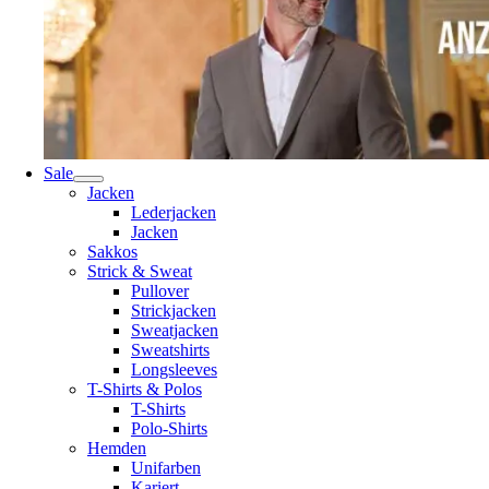
Sale
Jacken
Lederjacken
Jacken
Sakkos
Strick & Sweat
Pullover
Strickjacken
Sweatjacken
Sweatshirts
Longsleeves
T-Shirts & Polos
T-Shirts
Polo-Shirts
Hemden
Unifarben
Kariert