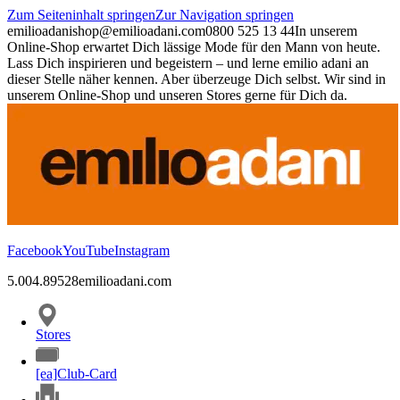
Zum Seiteninhalt springen
Zur Navigation springen
emilioadani
shop@emilioadani.com
0800 525 13 44
In unserem
Online-Shop erwartet Dich lässige Mode für den Mann von heute.
Lass Dich inspirieren und begeistern – und lerne emilio adani an
dieser Stelle näher kennen. Aber überzeuge Dich selbst. Wir sind in
unserem Online-Shop und unseren Stores gerne für Dich da.
Facebook
YouTube
Instagram
5.00
4.89
528
emilioadani.com
Stores
[ea]Club-Card