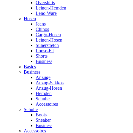
Overshirts
Leinen-Hemden
Leno-Ware
Hosen
Jeans
Chinos
Cargo-Hosen
Leinen-Hosen
Superstretch
Loose-Fit
Shorts
Business
Basics
Business
Anzüge
Anzug-Sakkos
Anzug-Hosen
Hemden
Schuhe
Accessoires
Schuhe
Boots
Sneaker
Business
Accessoires