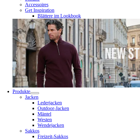
Accessoires
Get Inspiration
Blättere im Lookbook
Produkte
Jacken
Lederjacken
Outdoor-Jacken
Mäntel
Westen
Wendejacken
Sakkos
Freizeit-Sakkos