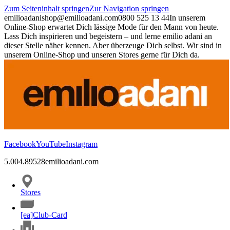
Zum Seiteninhalt springen
Zur Navigation springen
emilioadani
shop@emilioadani.com
0800 525 13 44
In unserem
Online-Shop erwartet Dich lässige Mode für den Mann von heute.
Lass Dich inspirieren und begeistern – und lerne emilio adani an
dieser Stelle näher kennen. Aber überzeuge Dich selbst. Wir sind in
unserem Online-Shop und unseren Stores gerne für Dich da.
Facebook
YouTube
Instagram
5.00
4.89
528
emilioadani.com
Stores
[ea]Club-Card