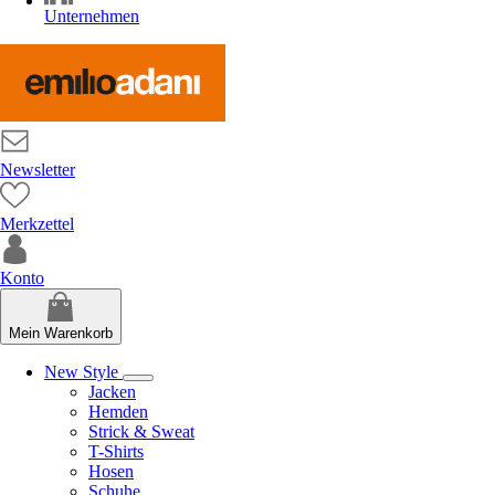
Unternehmen
Newsletter
Merkzettel
Konto
Mein Warenkorb
New Style
Jacken
Hemden
Strick & Sweat
T-Shirts
Hosen
Schuhe