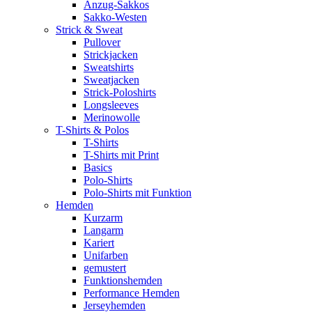
Anzug-Sakkos
Sakko-Westen
Strick & Sweat
Pullover
Strickjacken
Sweatshirts
Sweatjacken
Strick-Poloshirts
Longsleeves
Merinowolle
T-Shirts & Polos
T-Shirts
T-Shirts mit Print
Basics
Polo-Shirts
Polo-Shirts mit Funktion
Hemden
Kurzarm
Langarm
Kariert
Unifarben
gemustert
Funktionshemden
Performance Hemden
Jerseyhemden