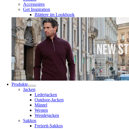
Accessoires
Get Inspiration
Blättere im Lookbook
Produkte
Jacken
Lederjacken
Outdoor-Jacken
Mäntel
Westen
Wendejacken
Sakkos
Freizeit-Sakkos