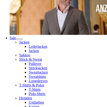
Sale
Jacken
Lederjacken
Jacken
Sakkos
Strick & Sweat
Pullover
Strickjacken
Sweatjacken
Sweatshirts
Longsleeves
T-Shirts & Polos
T-Shirts
Polo-Shirts
Hemden
Unifarben
Kariert