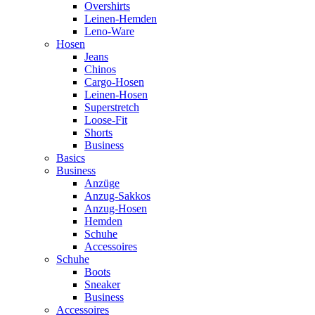
Overshirts
Leinen-Hemden
Leno-Ware
Hosen
Jeans
Chinos
Cargo-Hosen
Leinen-Hosen
Superstretch
Loose-Fit
Shorts
Business
Basics
Business
Anzüge
Anzug-Sakkos
Anzug-Hosen
Hemden
Schuhe
Accessoires
Schuhe
Boots
Sneaker
Business
Accessoires