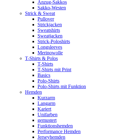
Anzug-Sakkos
Sakko-Westen
Strick & Sweat
Pullover
Strickjacken
Sweatshirts
Sweatjacken
Strick-Poloshirts
Longsleeves
Merinowolle
T-Shirts & Polos
T-Shirts
T-Shirts mit Print
Basics
Polo-Shirts
Polo-Shirts mit Funktion
Hemden
Kurzarm
Langarm
Kariert
Unifarben
gemustert
Funktionshemden
Performance Hemden
Jerseyhemden