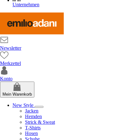
Unternehmen
Newsletter
Merkzettel
Konto
Mein Warenkorb
New Style
Jacken
Hemden
Strick & Sweat
T-Shirts
Hosen
Schuhe