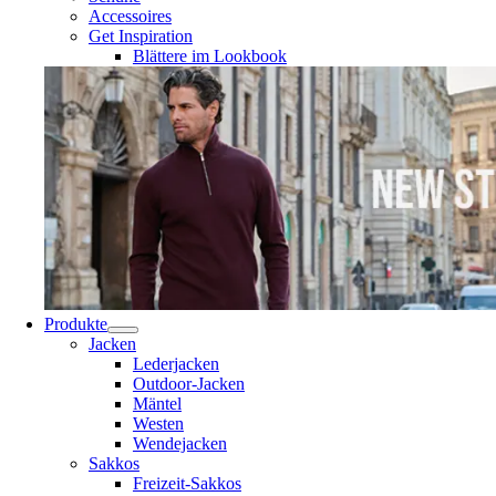
Accessoires
Get Inspiration
Blättere im Lookbook
Produkte
Jacken
Lederjacken
Outdoor-Jacken
Mäntel
Westen
Wendejacken
Sakkos
Freizeit-Sakkos