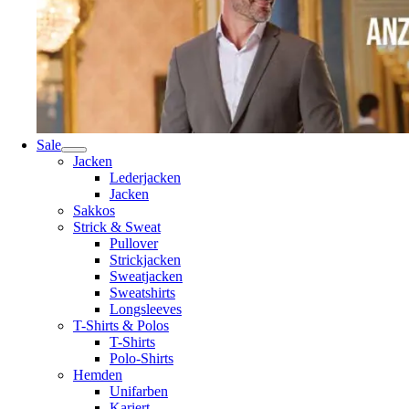
Sale
Jacken
Lederjacken
Jacken
Sakkos
Strick & Sweat
Pullover
Strickjacken
Sweatjacken
Sweatshirts
Longsleeves
T-Shirts & Polos
T-Shirts
Polo-Shirts
Hemden
Unifarben
Kariert