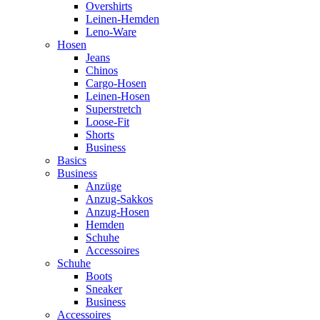
Overshirts
Leinen-Hemden
Leno-Ware
Hosen
Jeans
Chinos
Cargo-Hosen
Leinen-Hosen
Superstretch
Loose-Fit
Shorts
Business
Basics
Business
Anzüge
Anzug-Sakkos
Anzug-Hosen
Hemden
Schuhe
Accessoires
Schuhe
Boots
Sneaker
Business
Accessoires