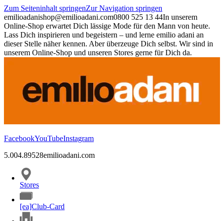
Zum Seiteninhalt springen
Zur Navigation springen
emilioadani
shop@emilioadani.com
0800 525 13 44
In unserem
Online-Shop erwartet Dich lässige Mode für den Mann von heute.
Lass Dich inspirieren und begeistern – und lerne emilio adani an
dieser Stelle näher kennen. Aber überzeuge Dich selbst. Wir sind in
unserem Online-Shop und unseren Stores gerne für Dich da.
Facebook
YouTube
Instagram
5.00
4.89
528
emilioadani.com
Stores
[ea]Club-Card