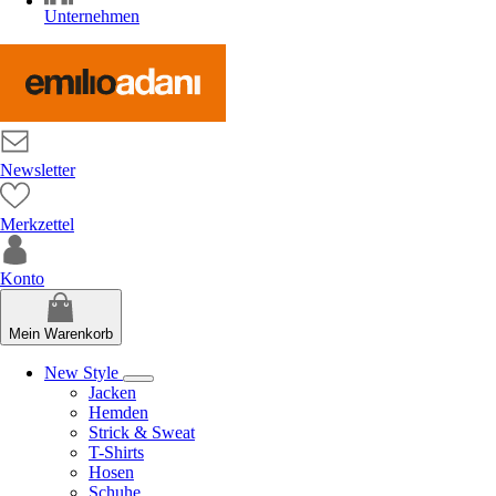
Unternehmen
Newsletter
Merkzettel
Konto
Mein Warenkorb
New Style
Jacken
Hemden
Strick & Sweat
T-Shirts
Hosen
Schuhe