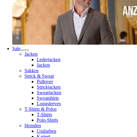
Sale
Jacken
Lederjacken
Jacken
Sakkos
Strick & Sweat
Pullover
Strickjacken
Sweatjacken
Sweatshirts
Longsleeves
T-Shirts & Polos
T-Shirts
Polo-Shirts
Hemden
Unifarben
Kariert