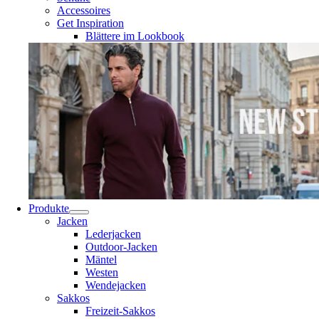
Accessoires
Get Inspiration
Blättere im Lookbook
Produkte
Jacken
Lederjacken
Outdoor-Jacken
Mäntel
Westen
Wendejacken
Sakkos
Freizeit-Sakkos