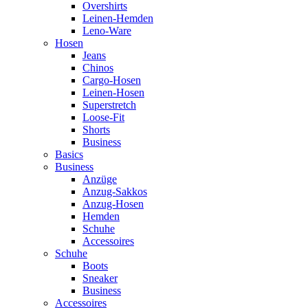
Overshirts
Leinen-Hemden
Leno-Ware
Hosen
Jeans
Chinos
Cargo-Hosen
Leinen-Hosen
Superstretch
Loose-Fit
Shorts
Business
Basics
Business
Anzüge
Anzug-Sakkos
Anzug-Hosen
Hemden
Schuhe
Accessoires
Schuhe
Boots
Sneaker
Business
Accessoires