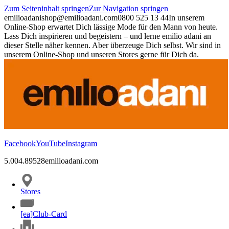
Zum Seiteninhalt springen
Zur Navigation springen
emilioadani
shop@emilioadani.com
0800 525 13 44
In unserem
Online-Shop erwartet Dich lässige Mode für den Mann von heute.
Lass Dich inspirieren und begeistern – und lerne emilio adani an
dieser Stelle näher kennen. Aber überzeuge Dich selbst. Wir sind in
unserem Online-Shop und unseren Stores gerne für Dich da.
Facebook
YouTube
Instagram
5.00
4.89
528
emilioadani.com
Stores
[ea]Club-Card