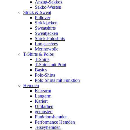
Anzug-Sakkos
Sakko-Westen
Strick & Sweat
Pullover
Strickjacken
Sweatshirts
Sweatjacken
Strick-Poloshirts
Longsleeves
Merinowolle
T-Shirts & Polos
T-Shirts
T-Shirts mit Print
Basics
Polo-Shirts
Polo-Shirts mit Funktion
Hemden
Kurzarm
Langarm
Kariert
Unifarben
gemustert
Funktionshemden
Performance Hemden
Jerseyhemden