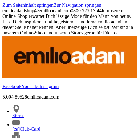
Zum Seiteninhalt springen
Zur Navigation springen
emilioadani
shop@emilioadani.com
0800 525 13 44
In unserem
Online-Shop erwartet Dich lässige Mode für den Mann von heute.
Lass Dich inspirieren und begeistern – und lerne emilio adani an
dieser Stelle näher kennen. Aber überzeuge Dich selbst. Wir sind in
unserem Online-Shop und unseren Stores gerne für Dich da.
Facebook
YouTube
Instagram
5.00
4.89
528
emilioadani.com
Stores
[ea]Club-Card