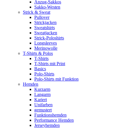
Anzug-Sakkos
Sakko-Westen
Strick & Sweat
Pullover
Strickjacken
Sweatshirts
Sweatjacken
Strick-Poloshirts
Longsleeves
Merinowolle
T-Shirts & Polos
T-Shirts
T-Shirts mit Print
Basics
Polo-Shirts
Polo-Shirts mit Funktion
Hemden
Kurzarm
Langarm
Kariert
Unifarben
gemustert
Funktionshemden
Performance Hemden
Jerseyhemden