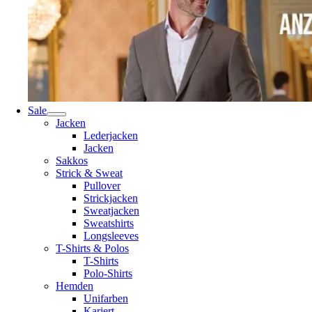
Sale
Jacken
Lederjacken
Jacken
Sakkos
Strick & Sweat
Pullover
Strickjacken
Sweatjacken
Sweatshirts
Longsleeves
T-Shirts & Polos
T-Shirts
Polo-Shirts
Hemden
Unifarben
Kariert