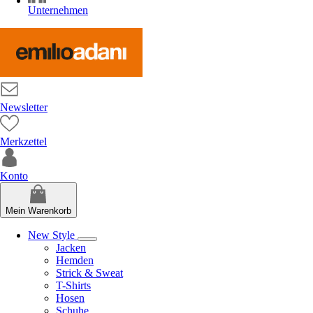
Unternehmen
Newsletter
Merkzettel
Konto
Mein Warenkorb
New Style
Jacken
Hemden
Strick & Sweat
T-Shirts
Hosen
Schuhe