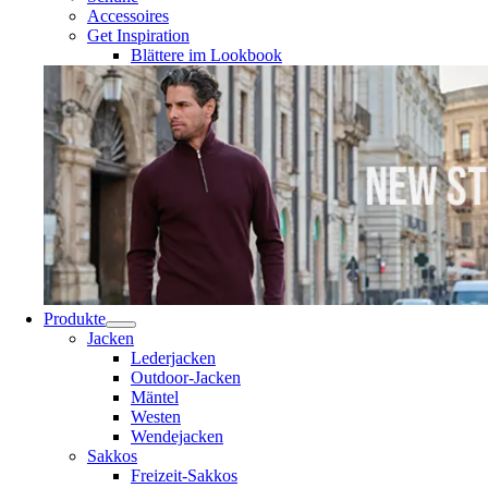
Accessoires
Get Inspiration
Blättere im Lookbook
Produkte
Jacken
Lederjacken
Outdoor-Jacken
Mäntel
Westen
Wendejacken
Sakkos
Freizeit-Sakkos