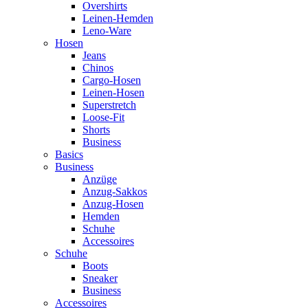
Overshirts
Leinen-Hemden
Leno-Ware
Hosen
Jeans
Chinos
Cargo-Hosen
Leinen-Hosen
Superstretch
Loose-Fit
Shorts
Business
Basics
Business
Anzüge
Anzug-Sakkos
Anzug-Hosen
Hemden
Schuhe
Accessoires
Schuhe
Boots
Sneaker
Business
Accessoires