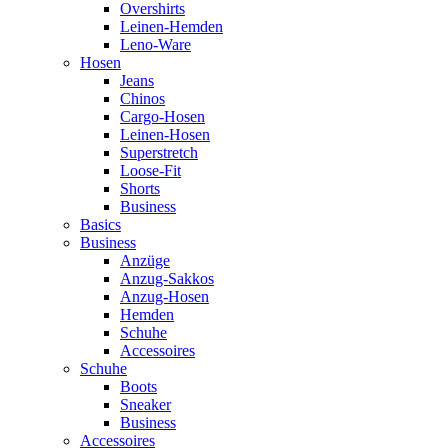
Overshirts
Leinen-Hemden
Leno-Ware
Hosen
Jeans
Chinos
Cargo-Hosen
Leinen-Hosen
Superstretch
Loose-Fit
Shorts
Business
Basics
Business
Anzüge
Anzug-Sakkos
Anzug-Hosen
Hemden
Schuhe
Accessoires
Schuhe
Boots
Sneaker
Business
Accessoires