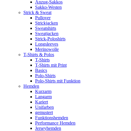
Anzug-Sakkos
Sakko-Westen
Strick & Sweat
Pullover
Strickjacken
Sweatshirts
Sweatjacken
Strick-Poloshirts
Longsleeves
Merinowolle
T-Shirts & Polos
T-Shirts
T-Shirts mit Print
Basics
Polo-Shirts
Polo-Shirts mit Funktion
Hemden
Kurzarm
Langarm
Kariert
Unifarben
gemustert
Funktionshemden
Performance Hemden
Jerseyhemden