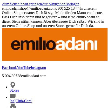
Zum Seiteninhalt springen
Zur Navigation springen
emilioadani
shop@emilioadani.com
0800 525 13 44
In unserem
Online-Shop erwartet Dich lässige Mode für den Mann von heute.
Lass Dich inspirieren und begeistern – und lerne emilio adani an
dieser Stelle näher kennen. Aber überzeuge Dich selbst. Wir sind in
unserem Online-Shop und unseren Stores gerne für Dich da.
Facebook
YouTube
Instagram
5.00
4.89
528
emilioadani.com
Stores
[ea]Club-Card