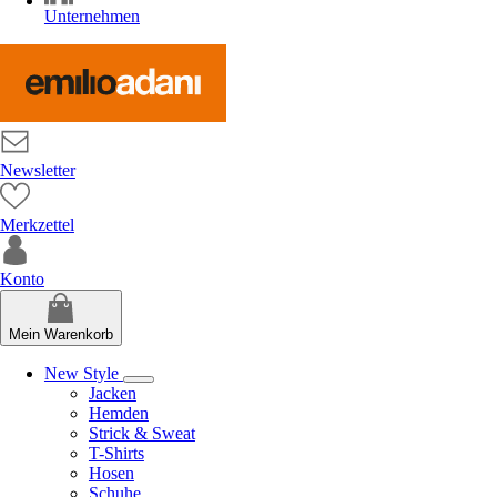
Unternehmen
Newsletter
Merkzettel
Konto
Mein Warenkorb
New Style
Jacken
Hemden
Strick & Sweat
T-Shirts
Hosen
Schuhe