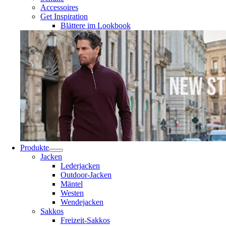
Accessoires
Get Inspiration
Blättere im Lookbook
Produkte
Jacken
Lederjacken
Outdoor-Jacken
Mäntel
Westen
Wendejacken
Sakkos
Freizeit-Sakkos