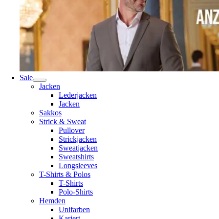
Sale
Jacken
Lederjacken
Jacken
Sakkos
Strick & Sweat
Pullover
Strickjacken
Sweatjacken
Sweatshirts
Longsleeves
T-Shirts & Polos
T-Shirts
Polo-Shirts
Hemden
Unifarben
Kariert