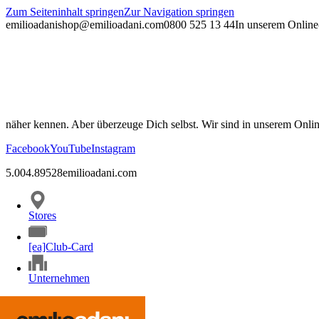
Zum Seiteninhalt springen
Zur Navigation springen
emilioadani
shop@emilioadani.com
0800 525 13 44
In unserem Online-
näher kennen. Aber überzeuge Dich selbst. Wir sind in unserem Onli
Facebook
YouTube
Instagram
5.00
4.89
528
emilioadani.com
Stores
[ea]Club-Card
Unternehmen