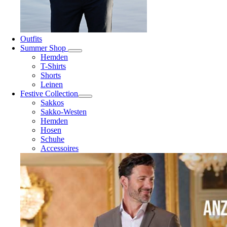
Outfits
Summer Shop
Hemden
T-Shirts
Shorts
Leinen
Festive Collection
Sakkos
Sakko-Westen
Hemden
Hosen
Schuhe
Accessoires