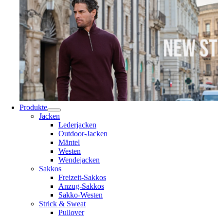
Produkte
Jacken
Lederjacken
Outdoor-Jacken
Mäntel
Westen
Wendejacken
Sakkos
Freizeit-Sakkos
Anzug-Sakkos
Sakko-Westen
Strick & Sweat
Pullover