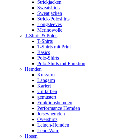
Strickjacken
Sweatshirts
Sweatjacken
Strick-Poloshirts
Longsleeves
Merinowolle
T-Shirts & Polos
T-Shirts
T-Shirts mit Print
Basics
Polo-Shirts
Polo-Shirts mit Funktion
Hemden
Kurzarm
Langarm
Kariert
Unifarben
gemustert
Funktionshemden
Performance Hemden
Jerseyhemden
Overshirts
Leinen-Hemden
Leno-Ware
Hosen