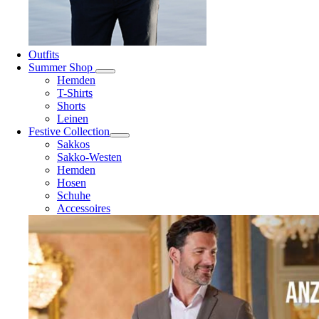
Outfits
Summer Shop
Hemden
T-Shirts
Shorts
Leinen
Festive Collection
Sakkos
Sakko-Westen
Hemden
Hosen
Schuhe
Accessoires