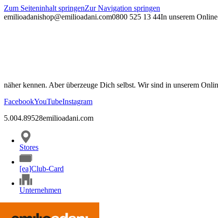
Zum Seiteninhalt springen
Zur Navigation springen
emilioadani
shop@emilioadani.com
0800 525 13 44
In unserem Online-
näher kennen. Aber überzeuge Dich selbst. Wir sind in unserem Onli
Facebook
YouTube
Instagram
5.00
4.89
528
emilioadani.com
Stores
[ea]Club-Card
Unternehmen