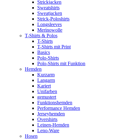
Strickjacken
Sweatshirts
Sweatjacken
Strick-Poloshirts
Longsleeves
Merinowolle
T-Shirts & Polos
T-Shirts
T-Shirts mit Print
Basics
Polo-Shirts
Polo-Shirts mit Funktion
Hemden
Kurzarm
Langarm
Kariert
Unifarben
gemustert
Funktionshemden
Performance Hemden
Jerseyhemden
Overshirts
Leinen-Hemden
Leno-Ware
Hosen