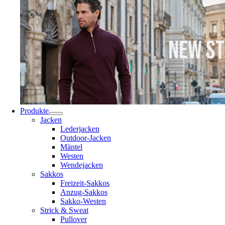
Produkte
Jacken
Lederjacken
Outdoor-Jacken
Mäntel
Westen
Wendejacken
Sakkos
Freizeit-Sakkos
Anzug-Sakkos
Sakko-Westen
Strick & Sweat
Pullover