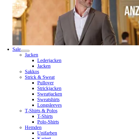
Sale
Jacken
Lederjacken
Jacken
Sakkos
Strick & Sweat
Pullover
Strickjacken
Sweatjacken
Sweatshirts
Longsleeves
T-Shirts & Polos
T-Shirts
Polo-Shirts
Hemden
Unifarben
Kariert