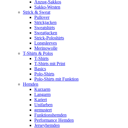
Anzug-Sakkos
Sakko-Westen
Strick & Sweat
Pullover
Strickjacken
Sweatshirts
Sweatjacken
Strick-Poloshirts
Longsleeves
Merinowolle
T-Shirts & Polos
T-Shirts
T-Shirts mit Print
Basics
Polo-Shirts
Polo-Shirts mit Funktion
Hemden
Kurzarm
Langarm
Kariert
Unifarben
gemustert
Funktionshemden
Performance Hemden
Jerseyhemden