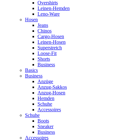
Overshirts
Leinen-Hemden
Leno-Ware
Hosen
Jeans
Chinos
Cargo-Hosen
Leinen-Hosen
Superstretch
Loose-Fit
Shorts
Business
Basics
Business
Anzüge
Anzug-Sakkos
Anzug-Hosen
Hemden
Schuhe
Accessoires
Schuhe
Boots
Sneaker
Business
Accessoires