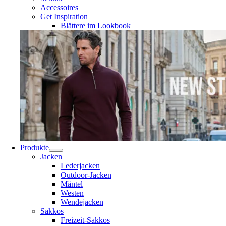
Accessoires
Get Inspiration
Blättere im Lookbook
Produkte
Jacken
Lederjacken
Outdoor-Jacken
Mäntel
Westen
Wendejacken
Sakkos
Freizeit-Sakkos