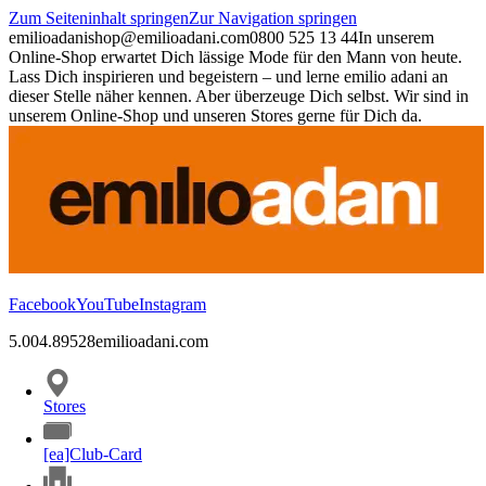
Zum Seiteninhalt springen
Zur Navigation springen
emilioadani
shop@emilioadani.com
0800 525 13 44
In unserem
Online-Shop erwartet Dich lässige Mode für den Mann von heute.
Lass Dich inspirieren und begeistern – und lerne emilio adani an
dieser Stelle näher kennen. Aber überzeuge Dich selbst. Wir sind in
unserem Online-Shop und unseren Stores gerne für Dich da.
Facebook
YouTube
Instagram
5.00
4.89
528
emilioadani.com
Stores
[ea]Club-Card