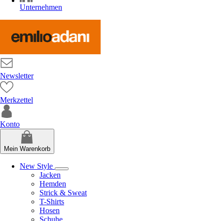
Unternehmen
Newsletter
Merkzettel
Konto
Mein Warenkorb
New Style
Jacken
Hemden
Strick & Sweat
T-Shirts
Hosen
Schuhe